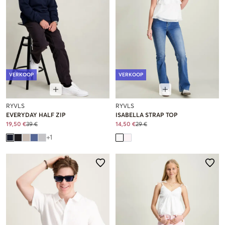
VERKOOP
VERKOOP
RYVLS
RYVLS
EVERYDAY HALF ZIP
ISABELLA STRAP TOP
19,50 €
39 €
14,50 €
29 €
+
1