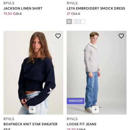
RYVLS
RYVLS
JACKSON LINEN SHIRT
LEYA EMBROIDERY SMOCK DRESS
19,50 €
39 €
27 €
54 €
VERKOOP
RYVLS
RYVLS
BOATNECK KNIT STAR SWEATER
LOOSE FIT JEANS
49 €
24,50 €
49 €