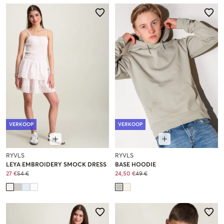
VERKOOP
VERKOOP
RYVLS
RYVLS
LEYA EMBROIDERY SMOCK DRESS
BASE HOODIE
27 €
54 €
24,50 €
49 €