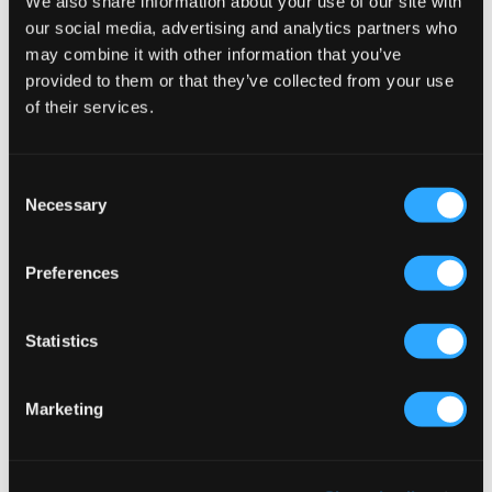
We also share information about your use of our site with
our social media, advertising and analytics partners who
may combine it with other information that you’ve
provided to them or that they’ve collected from your use
of their services.
Consent
Necessary
Selection
Preferences
VERKOOP
VERKOOP
Statistics
RYVLS
RYVLS
Marketing
BASE SHORTS
EVERYDAY HALF ZIP
17 €
34 €
19,50 €
39 €
+
1