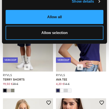
Show details
Allow all
Allow selection
VERKOOP
VERKOOP
RYVLS
RYVLS
TERRY SHORTS
AVA TEE
19,50 €
39 €
4,20 €
14 €