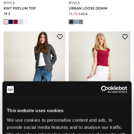
RYVLS
RYVLS
KNIT PEPLUM TOP
URBAN LOOSE DENIM
39 €
14,70 €
49 €
VERKOOP
This website uses cookies
We use cookies to personalise content and ads, to
RYVLS
RYVLS
provide social media features and to analyse our traffic.
RELAXED JEANS
SUMMER MAXI SKIRT
39 €
19,50 €
39 €