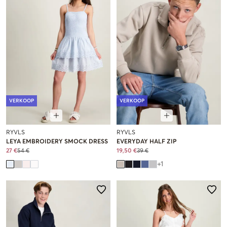
VERKOOP
VERKOOP
RYVLS
RYVLS
LEYA EMBROIDERY SMOCK DRESS
EVERYDAY HALF ZIP
27 €
54 €
19,50 €
39 €
+
1