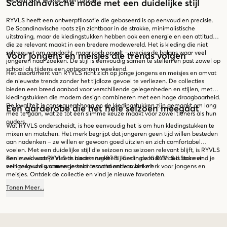
hebben voor wat ze willen dragen.
Scandinavische mode met een duidelijke stijl
RYVLS heeft een ontwerpfilosofie die gebaseerd is op eenvoud en precisie.
De Scandinavische roots zijn zichtbaar in de strakke, minimalistische
uitstraling, maar de kledingstukken hebben ook een energie en een attitude
die ze relevant maakt in een bredere modewereld. Het is kleding die niet
schreeuwt om aandacht, maar toch opvalt – precies de balans waar veel
Voor jongens en meisjes die trends volgen
jongeren naar zoeken. De stijl is eenvoudig samen te stellen en past zowel op
school als tijdens een ontspannen weekend.
Het assortiment van RYVLS richt zich op jonge jongens en meisjes en omvat
de nieuwste trends zonder het tijdloze gevoel te verliezen. De collecties
bieden een breed aanbod voor verschillende gelegenheden en stijlen, met
kledingstukken die modern design combineren met een hoge draagbaarheid.
De kwaliteit is consequent hoog en de kledingstukken zijn gemaakt om lang
Een garderobe die het hele seizoen meegaat
mee te gaan, wat ze tot een slimme keuze maakt voor zowel tieners als hun
ouders.
Wat RYVLS onderscheidt, is hoe eenvoudig het is om hun kledingstukken te
mixen en matchen. Het merk begrijpt dat jongeren geen tijd willen besteden
aan nadenken – ze willen er gewoon goed uitzien en zich comfortabel
voelen. Met een duidelijke stijl die seizoen na seizoen relevant blijft, is RYVLS
een merk waar je steeds naar terugkeert. Kleding van RYVLS is ook een
Benieuwd wat RYVLS te bieden heeft? Bij ons in de Kids Brand Store vind je
veilige keuze wanneer je voor iemand anders winkelt.
een zorgvuldig samengesteld assortiment van het merk voor jongens en
meisjes. Ontdek de collectie en vind je nieuwe favorieten.
Tonen
Meer
...