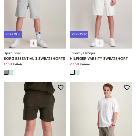
VERKOOP
VERKOOP
Björn Borg
Tommy Hilfiger
BORG ESSENTIAL 3 SWEATSHORTS
HILFIGER VARSITY SWEATSHORT
17,50 €
35 €
29,50 €
59 €