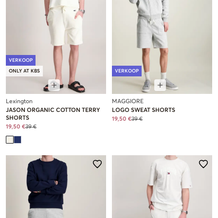
VERKOOP
ONLY AT KBS
VERKOOP
Lexington
MAGGIORE
JASON ORGANIC COTTON TERRY
LOGO SWEAT SHORTS
SHORTS
19,50 €
39 €
19,50 €
39 €