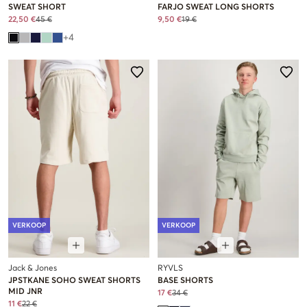
SWEAT SHORT
FARJO SWEAT LONG SHORTS
22,50 €
45 €
9,50 €
19 €
+
4
VERKOOP
VERKOOP
Jack & Jones
RYVLS
JPSTKANE SOHO SWEAT SHORTS
BASE SHORTS
MID JNR
17 €
34 €
11 €
22 €