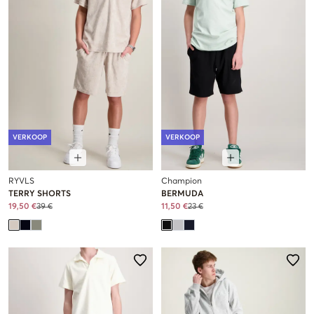
VERKOOP
VERKOOP
RYVLS
Champion
TERRY SHORTS
BERMUDA
19,50 €
39 €
11,50 €
23 €