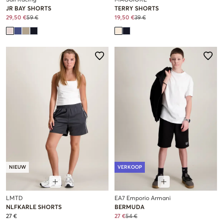
Sail Racing
MAGGIORE
JR BAY SHORTS
TERRY SHORTS
29,50 €
59 €
19,50 €
39 €
NIEUW
VERKOOP
LMTD
EA7 Emporio Armani
NLFKARLE SHORTS
BERMUDA
27 €
27 €
54 €