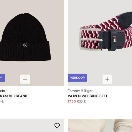
OP
VERKOOP
lein
Tommy Hilfiger
AM RIB BEANIE
WOVEN WEBBING BELT
5 €
17,50 €
35 €