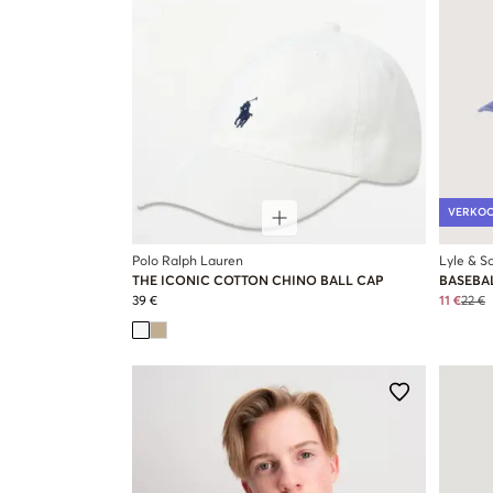
VERKO
Polo Ralph Lauren
Lyle & Sc
THE ICONIC COTTON CHINO BALL CAP
BASEBA
39 €
11 €
22 €