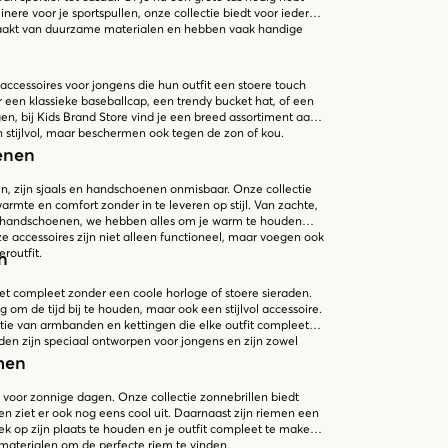
nere voor je sportspullen, onze collectie biedt voor ieder
maakt van duurzame materialen en hebben vaak handige
accessoires voor jongens die hun outfit een stoere touch
r een klassieke baseballcap, een trendy bucket hat, of een
, bij Kids Brand Store vind je een breed assortiment aan
en stijlvol, maar beschermen ook tegen de zon of kou.
enen
, zijn sjaals en handschoenen onmisbaar. Onze collectie
rmte en comfort zonder in te leveren op stijl. Van zachte,
te handschoenen, we hebben alles om je warm te houden
 accessoires zijn niet alleen functioneel, maar voegen ook
routfit.
n
iet compleet zonder een coole horloge of stoere sieraden.
g om de tijd bij te houden, maar ook een stijlvol accessoire.
ie van armbanden en kettingen die elke outfit compleet
en zijn speciaal ontworpen voor jongens en zijn zowel
men
 voor zonnige dagen. Onze collectie zonnebrillen biedt
n ziet er ook nog eens cool uit. Daarnaast zijn riemen een
ek op zijn plaats te houden en je outfit compleet te maken.
n materialen om de perfecte riem te vinden.