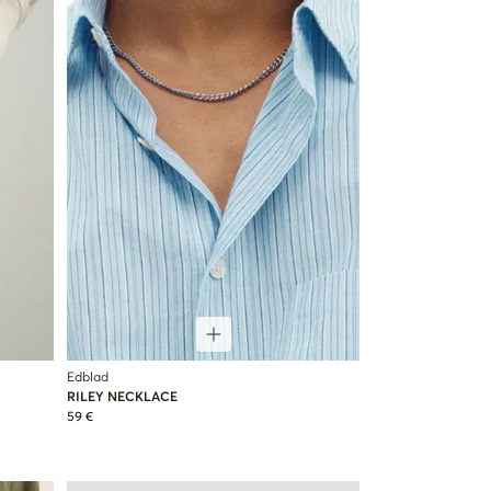
Edblad
RILEY NECKLACE
59 €