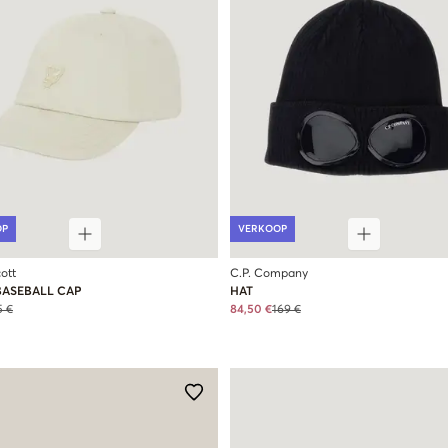
OP
VERKOOP
ott
C.P. Company
BASEBALL CAP
HAT
5 €
84,50 €
169 €