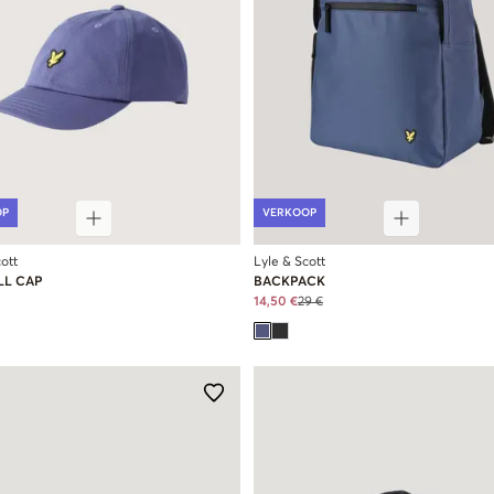
OP
VERKOOP
ott
Lyle & Scott
LL CAP
BACKPACK
14,50 €
29 €