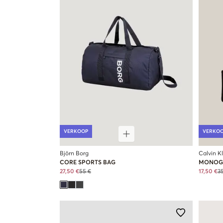
VERKOOP
VERKO
Björn Borg
Calvin K
CORE SPORTS BAG
MONOGR
27,50 €
55 €
17,50 €
3