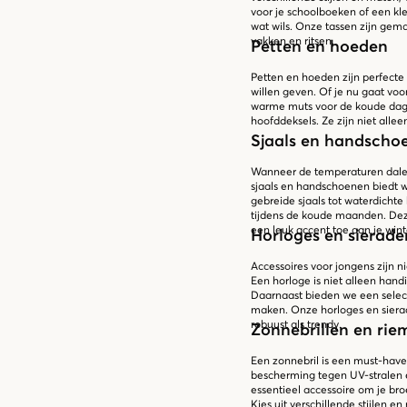
voor je schoolboeken of een klei
wat wils. Onze tassen zijn ge
vakken en ritsen.
Petten en hoeden
Petten en hoeden zijn perfecte 
willen geven. Of je nu gaat voo
warme muts voor de koude dagen
hoofddeksels. Ze zijn niet alle
Sjaals en handscho
Wanneer de temperaturen dalen
sjaals en handschoenen biedt wa
gebreide sjaals tot waterdich
tijdens de koude maanden. Deze
een leuk accent toe aan je winte
Horloges en sierade
Accessoires voor jongens zijn n
Een horloge is niet alleen handi
Daarnaast bieden we een select
maken. Onze horloges en sierad
robuust als trendy.
Zonnebrillen en rie
Een zonnebril is een must-have
bescherming tegen UV-stralen e
essentieel accessoire om je bro
Kies uit verschillende stijlen e