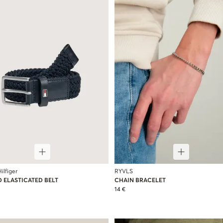
lfiger
RYVLS
 ELASTICATED BELT
CHAIN BRACELET
14 €