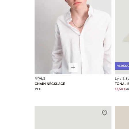
VERKO
RYVLS
Lyle & Sc
CHAIN NECKLACE
TONAL 
19 €
12,50 €
2