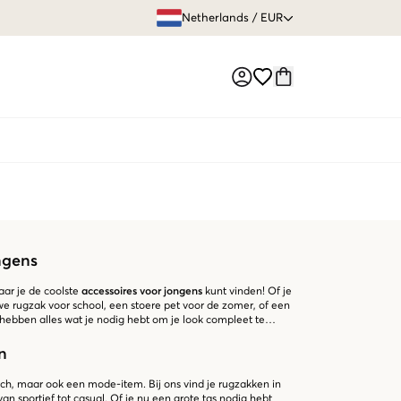
GRATIS VERZEN
Netherlands
/
EUR
Market switch
ngens
aar je de coolste
accessoires voor jongens
kunt vinden! Of je
e rugzak voor school, een stoere pet voor de zomer, of een
 hebben alles wat je nodig hebt om je look compleet te
n
isch, maar ook een mode-item. Bij ons vind je rugzakken in
van sportief tot casual. Of je nu een grote tas nodig hebt