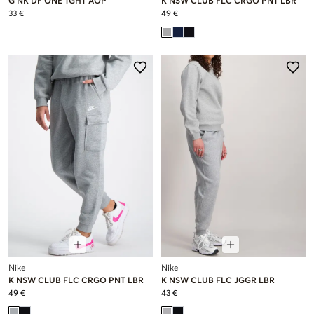
G NK DF ONE TGHT AOP
K NSW CLUB FLC CRGO PNT LBR
33 €
49 €
Nike
Nike
K NSW CLUB FLC CRGO PNT LBR
K NSW CLUB FLC JGGR LBR
49 €
43 €