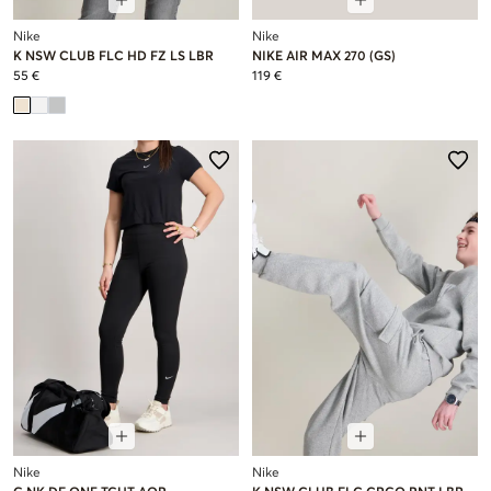
Nike
Nike
K NSW CLUB FLC HD FZ LS LBR
NIKE AIR MAX 270 (GS)
55 €
119 €
Nike
Nike