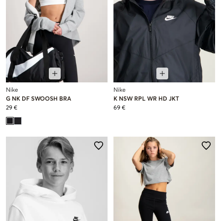
Nike
Nike
G NK DF SWOOSH BRA
K NSW RPL WR HD JKT
29 €
69 €