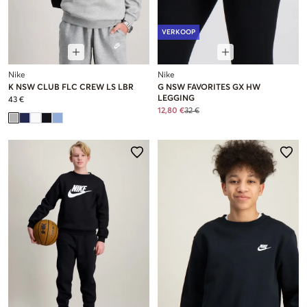
VERKOOP
Nike
Nike
K NSW CLUB FLC CREW LS LBR
G NSW FAVORITES GX HW
LEGGING
43 €
12,80 €
32 €