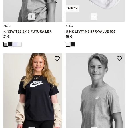
3-PACK
Nike
Nike
K NSW TEE EMB FUTURA LBR
U NK LTWT NS 3PR-VALUE 108
21 €
15 €