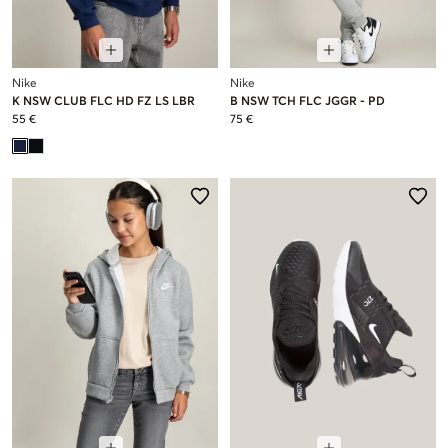
Nike
Nike
K NSW CLUB FLC HD FZ LS LBR
B NSW TCH FLC JGGR - PD
55 €
75 €