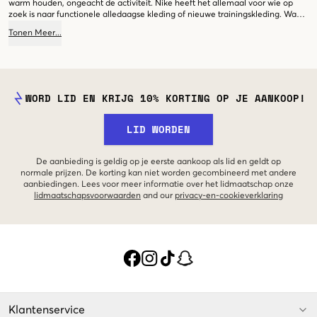
warm houden, ongeacht de activiteit. Nike heeft het allemaal voor wie op
zoek is naar functionele alledaagse kleding of nieuwe trainingskleding. Waar
wacht je nog op? Doe het gewoon!
Tonen
Meer
...
WORD LID EN KRIJG 10% KORTING OP JE AANKOOP!
LID WORDEN
De aanbieding is geldig op je eerste aankoop als lid en geldt op
normale prijzen. De korting kan niet worden gecombineerd met andere
aanbiedingen. Lees voor meer informatie over het lidmaatschap onze
lidmaatschapsvoorwaarden
and our
privacy-en-cookieverklaring
Klantenservice