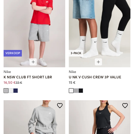
VERKOOP
3-PACK
Nike
Nike
K NSW CLUB FT SHORT LBR
U NK V CUSH CREW 3P VALUE
16,50 €
33 €
15 €