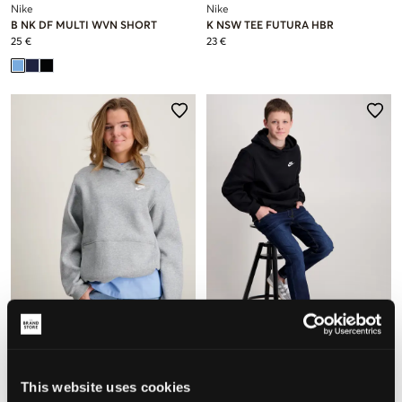
Nike
Nike
B NK DF MULTI WVN SHORT
K NSW TEE FUTURA HBR
25 €
23 €
Nike
Nike
K NSW CLUB FLC HDY LBR
K NSW CLUB FLC HDY LBR
This website uses cookies
49 €
49 €