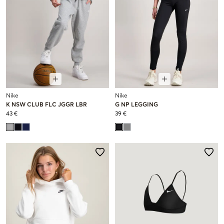
Nike
Nike
K NSW CLUB FLC JGGR LBR
G NP LEGGING
43 €
39 €