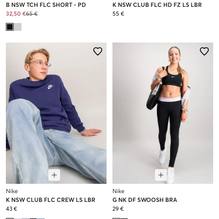
B NSW TCH FLC SHORT - PD
K NSW CLUB FLC HD FZ LS LBR
32,50 €
65 €
55 €
Nike
Nike
K NSW CLUB FLC CREW LS LBR
G NK DF SWOOSH BRA
43 €
29 €