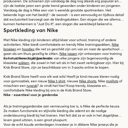
produceren. De schoenen zijn vandaag de dag nog steeds erg populair en
zijn de laatste jaren een grote trend geworden onder kinderen en jongeren.
Vandaag de dag is Nike een van 's werelds grootste sportmerken. Het
bekende logo van het bedrijf - de swoosh - is een eenvoudig en tijdloos detail
dat exclusiviteit toevoegt aan de kledingstukken. Een slogan die we allemaal
kunnen herkennen is "Just Do It", een slogan die wereldwijd bekend is.
Sportkleding van Nike
Met Nike kleding zijn kinderen altijd klaar voor school, training of andere
activiteiten. Nike biedt comfortabele en trendy Nike trainingspakken,
Nike
broeken
en
hoodies
die net zo geschikt zijn om van en naar de sportschool te
gaan als om thuis gezellig te zitten.
Nike jassen
zijn ontworpen voor training
en het actieve dagelijkse leven.
Een must-have in de garderobe van elke jongere zijn tegenwoordig de
klassieke
sokken
, die zowel in het wit als in het zwart verkrijgbaar zijn. Hier bij
Kids Brand Store, zijn ze beschikbaar om in 3-packs online te kopen.
Kids Brand Store heeft voor elk wat wils! Heeft je kind nieuwe kleren nodig
voor gymnastiek, een nieuw
Nike t-shirt
, nieuwe
Nike shorts
, Nike
maillots
of
misschien een
rugzak
? Je vindt het hier! Koop trendy, klassieke en
comfortabele Nike kleding bij ons in de Kids Brand Store.
Nike - essentieel voor je garderobe
Als je trainingsgarderobe aan vernieuwing toe is, is Nike de perfecte keuze.
Ze maken functionele en stijlvolle kleding die ademt en de nodige
ondersteuning biedt bij het trainen. Het feit dat ze er ook in het dagelijkse
leven goed uitzien, is een groot pluspunt.
Voor de echt koude winterdagen investeer je in dikkere Nike jerseys die je