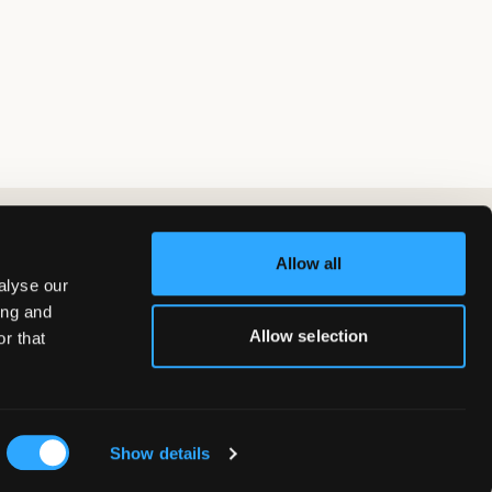
Allow all
alyse our
ing and
Allow selection
r that
Show details