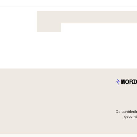
WORD
De aanbiedin
gecombi