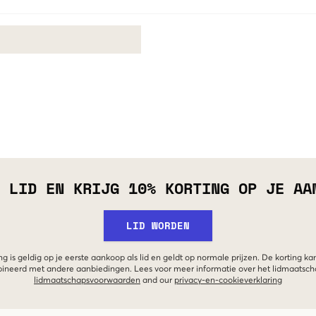
 LID EN KRIJG 10% KORTING OP JE AA
LID WORDEN
g is geldig op je eerste aankoop als lid en geldt op normale prijzen. De korting ka
neerd met andere aanbiedingen. Lees voor meer informatie over het lidmaatsc
lidmaatschapsvoorwaarden
and our
privacy-en-cookieverklaring