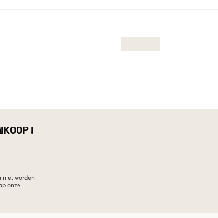
NKOOP!
n niet worden
hap onze