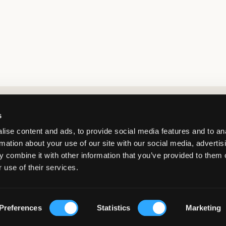
Market switcher
s
ise content and ads, to provide social media features and to an
rmation about your use of our site with our social media, advertis
 combine it with other information that you’ve provided to them o
 use of their services.
Netherlands
/
EUR
© Copyright 2026 Kids Brand Store AB
Preferences
Statistics
Marketing