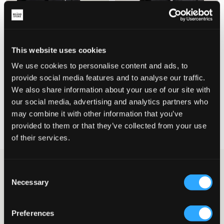
This website uses cookies
We use cookies to personalise content and ads, to
VERKOOP
NIEUW
provide social media features and to analyse our traffic.
We also share information about your use of our site with
MAGGIORE
The North Face
our social media, advertising and analytics partners who
RAIN JACKET
B ANTORA RAIN JKT
may combine it with other information that you’ve
44,50 €
89 €
79 €
provided to them or that they’ve collected from your use
of their services.
Categorieën
Buitenkleding
Regenkleding
Regenjassen
Consent
Regenjassen voor kinderen en
Necessary
Selection
jongeren
Ben je het beu om elke keer nat en koud te worden als het regent? Dan is het
Preferences
tijd om te investeren in een goede regenjas! Met een regenjas kunnen
kinderen en jongeren ook bij slecht weer buiten blijven spelen en actief zijn.