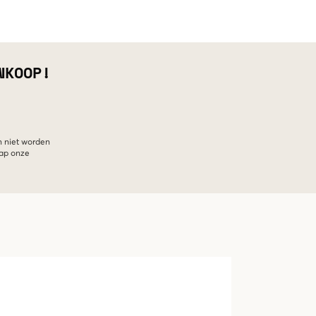
NKOOP!
n niet worden
hap onze