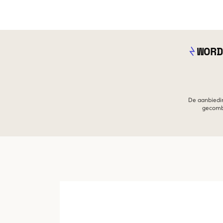
WORD
De aanbiedin
gecombi