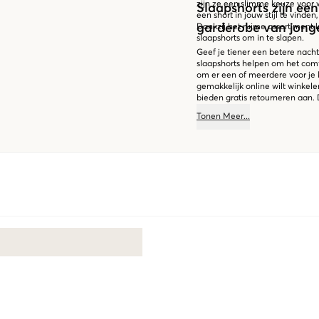
zijn ze een slimme keuze voor 
Slaapshorts zijn een
een short in jouw stijl te vinden
garderobe van jon
Dankzij het ruime assortiment ki
slaapshorts om in te slapen.
Geef je tiener een betere nacht
slaapshorts helpen om het comfo
om er een of meerdere voor je 
gemakkelijk online wilt winkelen
bieden gratis retourneren aan.
Tonen
Meer
...