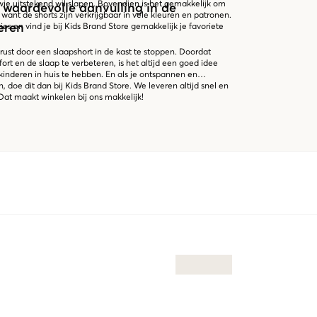
wie uitstekend wil slapen. Bovendien is het gemakkelijk om
 waardevolle aanvulling in de
, want de shorts zijn verkrijgbaar in vele kleuren en patronen.
geren
es en vind je bij Kids Brand Store gemakkelijk je favoriete
rust door een slaapshort in de kast te stoppen. Doordat
rt en de slaap te verbeteren, is het altijd een goed idee
kinderen in huis te hebben. En als je ontspannen en
, doe dit dan bij Kids Brand Store. We leveren altijd snel en
 Dat maakt winkelen bij ons makkelijk!