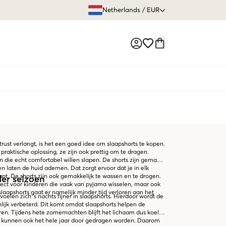
GRATIS VERZEN
Netherlands
/
EUR
Market switch
rust verlangt, is het een goed idee om slaapshorts te kopen.
 praktische oplossing, ze zijn ook prettig om te dragen.
n die echt comfortabel willen slapen. De shorts zijn gemaakt
n laten de huid ademen. Dat zorgt ervoor dat je in elk
pt. De shorts zijn ook gemakkelijk te wassen en te drogen.
der seizoen
rfect voor kinderen die vaak van pyjama wisselen, maar ook
slaapshorts gaat er namelijk minder tijd verloren aan het
oelen zich 's nachts fijner in slaapshorts. Hierdoor wordt de
nlijk verbeterd. Dit komt omdat slaapshorts helpen de
en. Tijdens hete zomernachten blijft het lichaam dus koel
s kunnen ook het hele jaar door gedragen worden. Daarom