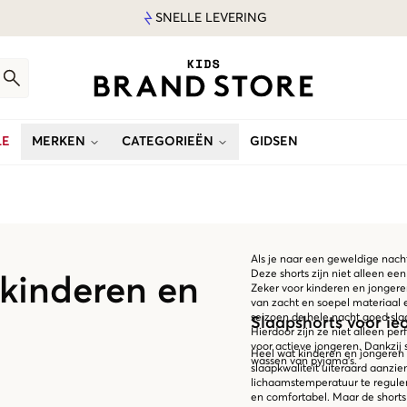
SNELLE LEVERING
LE
MERKEN
CATEGORIEËN
GIDSEN
Als je naar een geweldige nacht
Deze shorts zijn niet alleen een
 kinderen en
Zeker voor kinderen en jongere
van zacht en soepel materiaal e
seizoen de hele nacht goed slaa
Slaapshorts voor ie
Hierdoor zijn ze niet alleen pe
voor actieve jongeren. Dankzij 
Heel wat kinderen en jongeren v
wassen van pyjama's.
slaapkwaliteit uiteraard aanzie
lichaamstemperatuur te reguler
en comfortabel. Maar de short