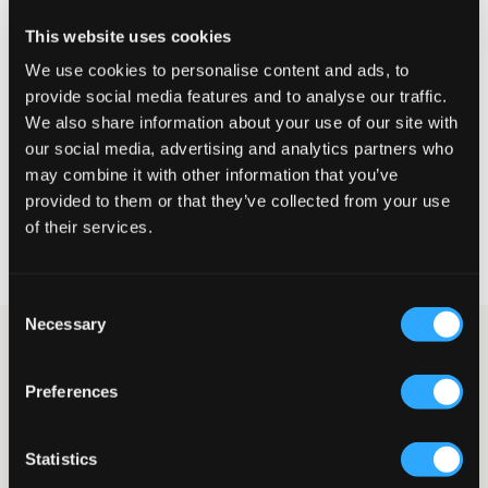
This website uses cookies
We use cookies to personalise content and ads, to
provide social media features and to analyse our traffic.
We also share information about your use of our site with
VERKOOP
our social media, advertising and analytics partners who
may combine it with other information that you’ve
Les Deux
provided to them or that they’ve collected from your use
BALLIER TRACK JACKET KIDS
of their services.
39,50 €
79 €
Consent
Necessary
Selection
Jongens
Sportkleding
Trainingspakken & Tracksuits
Trainingspakken & Tracksuits voor
Preferences
jongens
Trainingspakken & Tracksuits voor jongens
Statistics
Welkom bij Kids Brand Store, de ultieme bestemming voor stijlvolle en