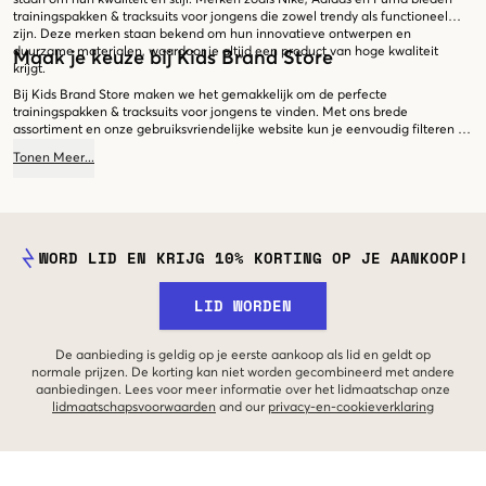
staan om hun kwaliteit en stijl. Merken zoals Nike, Adidas en Puma bieden
trainingspakken & tracksuits voor jongens die zowel trendy als functioneel
zijn. Deze merken staan bekend om hun innovatieve ontwerpen en
duurzame materialen, waardoor je altijd een product van hoge kwaliteit
Maak je keuze bij Kids Brand Store
krijgt.
Bij Kids Brand Store maken we het gemakkelijk om de perfecte
trainingspakken & tracksuits voor jongens te vinden. Met ons brede
assortiment en onze gebruiksvriendelijke website kun je eenvoudig filteren op
maat, kleur en merk. Of je nu op zoek bent naar een compleet trainingspak
Tonen
Meer
...
of losse items om te mixen en matchen, je vindt het allemaal bij ons. Begin
vandaag nog met shoppen en ontdek de beste trainingspakken & tracksuits
voor jongens!
WORD LID EN KRIJG 10% KORTING OP JE AANKOOP!
LID WORDEN
De aanbieding is geldig op je eerste aankoop als lid en geldt op
normale prijzen. De korting kan niet worden gecombineerd met andere
aanbiedingen. Lees voor meer informatie over het lidmaatschap onze
lidmaatschapsvoorwaarden
and our
privacy-en-cookieverklaring