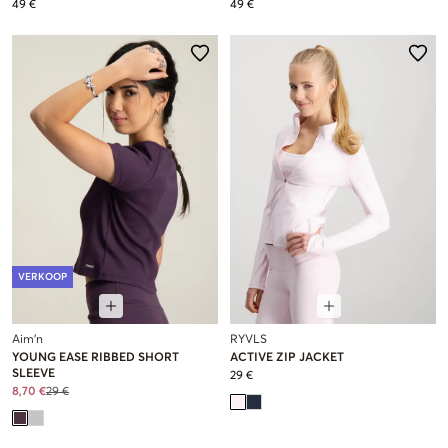
49 €
49 €
VERKOOP
Aim'n
RYVLS
YOUNG EASE RIBBED SHORT
ACTIVE ZIP JACKET
SLEEVE
29 €
8,70 €
29 €