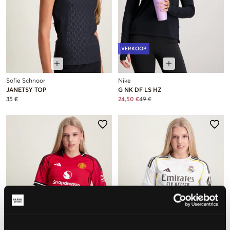
VERKOOP
Sofie Schnoor
Nike
JANETSY TOP
G NK DF LS HZ
35 €
24,50 €
49 €