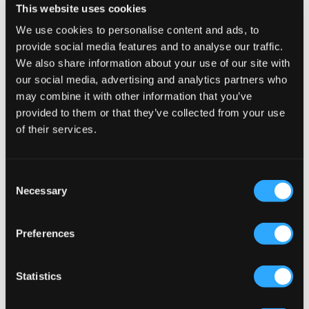
This website uses cookies
We use cookies to personalise content and ads, to
provide social media features and to analyse our traffic.
Adidas Originals
Adidas Originals
We also share information about your use of our site with
MANCHESTER UNITED TEAM
REAL MADRID TEAM JERSEY
our social media, advertising and analytics partners who
JERSEY
75 €
75 €
may combine it with other information that you’ve
provided to them or that they’ve collected from your use
of their services.
Consent
Necessary
Selection
Preferences
Statistics