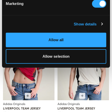
Marketing
RYVLS
Nike
ACTIVE ZIP JACKET
K NK DF MILER HZ TOP
29 €
45 €
Show details
Allow all
Allow selection
Adidas Originals
Adidas Originals
LIVERPOOL TEAM JERSEY
LIVERPOOL TEAM JERSEY