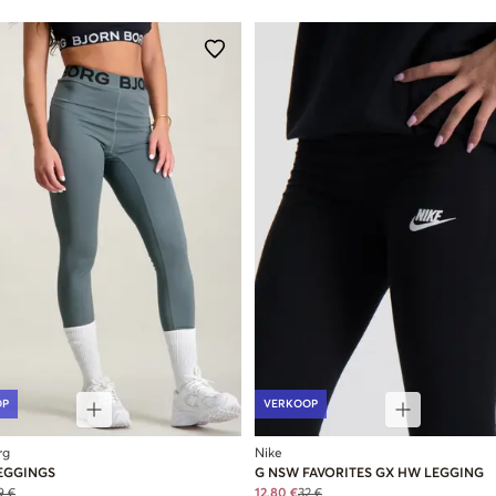
OP
VERKOOP
rg
Nike
EGGINGS
G NSW FAVORITES GX HW LEGGING
9 €
12,80 €
32 €