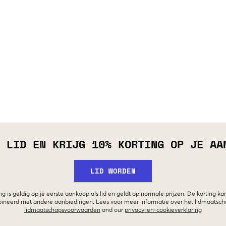
 LID EN KRIJG 10% KORTING OP JE AA
LID WORDEN
g is geldig op je eerste aankoop als lid en geldt op normale prijzen. De korting ka
neerd met andere aanbiedingen. Lees voor meer informatie over het lidmaatsc
lidmaatschapsvoorwaarden
and our
privacy-en-cookieverklaring