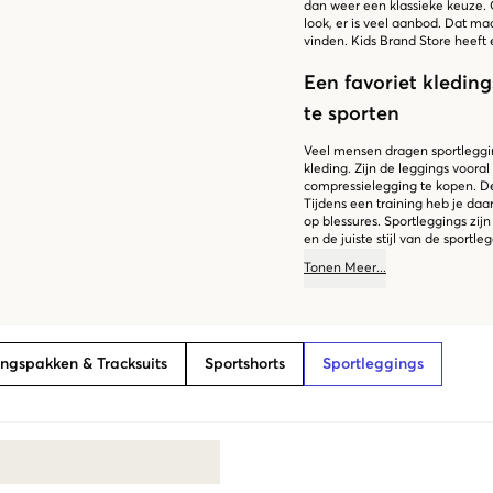
dan weer een klassieke keuze. 
look, er is veel aanbod. Dat ma
vinden. Kids Brand Store heeft 
Een favoriet kleding
te sporten
Veel mensen dragen sportlegging
kleding. Zijn de leggings voor
compressielegging te kopen. De
Tijdens een training heb je da
op blessures. Sportleggings zij
en de juiste stijl van de sportle
je stralen als een ster. Bij Kid
Tonen
Meer
...
vindt er stijlvolle en comfortabe
retourneren. Dat maakt het win
ingspakken & Tracksuits
Sportshorts
Sportleggings