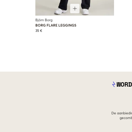
Björn Borg
BORG FLARE LEGGINGS
35 €
WORD
De aanbiedin
gecombi