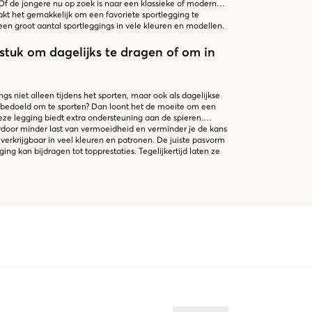
Of de jongere nu op zoek is naar een klassieke of moderne
akt het gemakkelijk om een favoriete sportlegging te
een groot aantal sportleggings in vele kleuren en modellen.
stuk om dagelijks te dragen of om in
s niet alleen tijdens het sporten, maar ook als dagelijkse
al bedoeld om te sporten? Dan loont het de moeite om een
ze legging biedt extra ondersteuning aan de spieren.
ardoor minder last van vermoeidheid en verminder je de kans
n verkrijgbaar in veel kleuren en patronen. De juiste pasvorm
gging kan bijdragen tot topprestaties. Tegelijkertijd laten ze
s Brand Store winkel je ontspannen en gemakkelijk online. Je
le sportleggings. We leveren altijd snel en je kunt gratis
kelen bij ons eenvoudig!