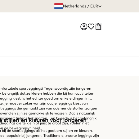
GRATIS VERZEN
Netherlands
/
EUR
Market switch
omfortabele sportleggings? Tegenwoordig zijn jongeren
k belangrijk dat ze kleren hebben die bij hun activiteiten
tlegging kiest, is het echter goed om enkele dingen in
, je moet er zeker van zijn dat je leggings kiest van
tleggings die gemaakt zijn van ademende stoffen zorgen
vendien zijn ze gemakkelijk te wassen. Dat is natuurlijk
anspireert tijdens het sporten. Ten tweede is het belangrijk
e stijlen en kleuren voor jongeren
leggings die te klein of juist te groot zijn, voelen niet
n de bewegingsvrijheid.
n bij de sportleggings als het gaat om stijlen en kleuren.
el populair bij jongeren. Traditionele, zwarte leggings zijn