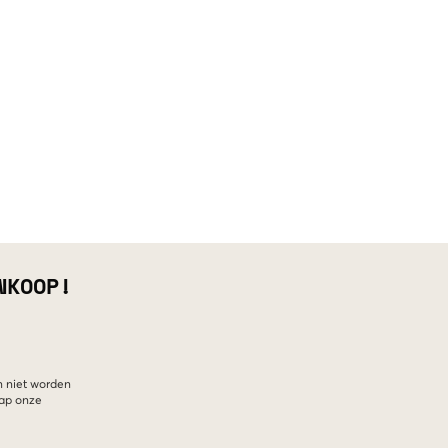
NKOOP!
n niet worden
hap onze