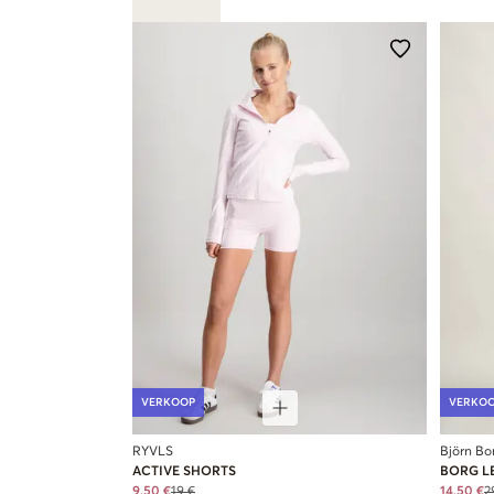
VERKOOP
VERKO
RYVLS
Björn Bo
ACTIVE SHORTS
BORG L
9,50 €
19 €
14,50 €
2