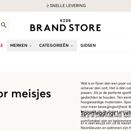
SNELLE LEVERING
LE
MERKEN
CATEGORIEËN
GIDSEN
Wat is er fijner dan een paar c
actiever dan ooit. Het is dan oo
or meisjes
passen. Als je de perfecte spor
gedachten te houden. Ten eerste
hoogwaardige materialen. Spor
voor meer bewegingsvrijheid. Bo
belangrijk als de drager veel tr
Sportleggings in vel
dat je de juiste maat kiest. Sport
comfortabel aan en belemmere
Er is veel keuze om uit te kieze
Neonkleuren en patronen zijn he