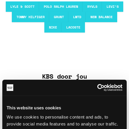
LYLE & SCOTT
POLO RALPH LAUREN
RYVLS
LEVI'S
TOMMY HILFIGER
GRUNT
LMTD
NEW BALANCE
NIKE
LACOSTE
KBS door jou
Laat je inspireren door onze influencers en vind je nieuwe
go-to looks!
kidsbrandstore
This website uses cookies
+
129K
Followers
We use cookies to personalise content and ads, to
provide social media features and to analyse our traffic.
MEER BEKIJKEN