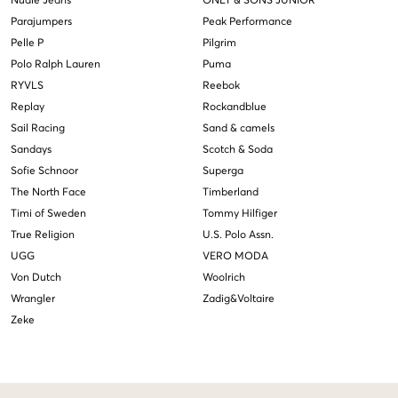
Nudie Jeans
ONLY & SONS JUNIOR
Parajumpers
Peak Performance
Pelle P
Pilgrim
Polo Ralph Lauren
Puma
RYVLS
Reebok
Replay
Rockandblue
Sail Racing
Sand & camels
Sandays
Scotch & Soda
Sofie Schnoor
Superga
The North Face
Timberland
Timi of Sweden
Tommy Hilfiger
True Religion
U.S. Polo Assn.
UGG
VERO MODA
Von Dutch
Woolrich
Wrangler
Zadig&Voltaire
Zeke