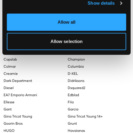
Show details
Abrand
Adidas Originals
Adidas Performance
Aim'n
Alpha Industries
BALLIN
Allow all
BOSS
BVALDI
Baron Filou
Birkenstock
Björn Borg
Brand Island
Allow selection
ByEloise
C.P. Company
Calvin Klein
Calza Pennello
Capslab
Champion
Colmar
Columbia
Creamie
D-XEL
Dark Department
Didriksons
Diesel
Dsquared2
EA7 Emporio Armani
Edblad
Ellesse
Fila
Gant
Garcia
Gina Tricot Young
Gina Tricot Young 14+
Goorin Bros
Grunt
HUGO
Havaianas