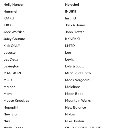
Helly Hansen
Herschel
Hummel
INUIKII
IOAKU
Instinct
JJXX
Jack & Jones
Jack Wolfskin
John Hatter
Juicy Couture
KKNEKKI
Kids ONLY
LMTD
Lacoste
Lee
Les Deux
Levi's
Lexington
Lyle & Scott
MAGGIORE
MC2 Saint Barth
MOU
Mads Norgaard
Malbon
Malelions
Marni
Moon Boot
Moose Knuckles
Mountain Works
Napapijri
New Balance
New Era
Nikben
Nike
Nike Jordan