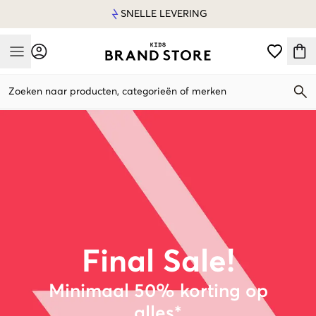
SNELLE LEVERING
Mobile Menu
Zoeken naar producten, categorieën of merken
Mobile Menu
Final Sale!
Minimaal 50% korting op
alles*