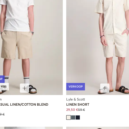
OP
 KBS
VERKOOP
n
Lyle & Scott
ASUAL LINEN/COTTON BLEND
LINEN SHORT
29,50 €
59 €
9 €