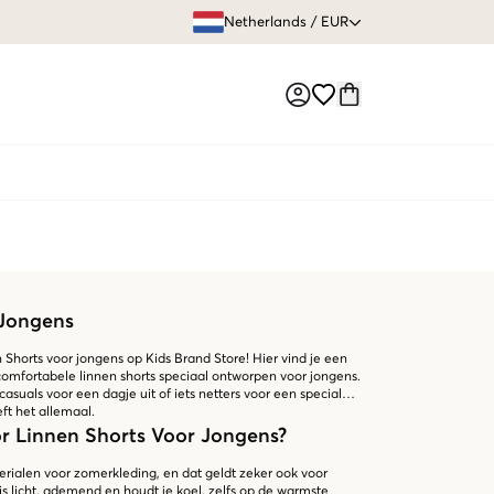
GRATIS VERZEN
Netherlands
/
EUR
Market switch
 Jongens
Shorts voor jongens op Kids Brand Store! Hier vind je een
n comfortabele linnen shorts speciaal ontworpen voor jongens.
casuals voor een dagje uit of iets netters voor een speciale
ft het allemaal.
 Linnen Shorts Voor Jongens?
erialen voor zomerkleding, en dat geldt zeker ook voor
 is licht, ademend en houdt je koel, zelfs op de warmste