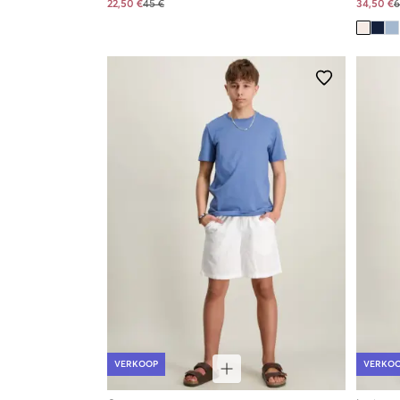
22,50 €
45 €
34,50 €
6
VERKOOP
VERKO