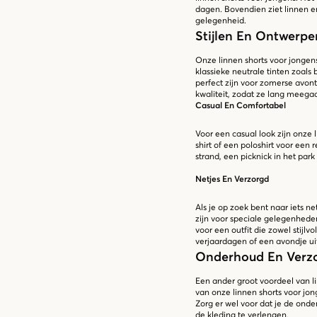
dagen. Bovendien ziet linnen er 
gelegenheid.
Stijlen En Ontwerpe
Onze linnen shorts voor jongens 
klassieke neutrale tinten zoals
perfect zijn voor zomerse avont
kwaliteit, zodat ze lang meegaan
Casual En Comfortabel
Voor een casual look zijn onze
shirt of een poloshirt voor een r
strand, een picknick in het par
Netjes En Verzorgd
Als je op zoek bent naar iets n
zijn voor speciale gelegenhed
voor een outfit die zowel stijlvo
verjaardagen of een avondje ui
Onderhoud En Verz
Een ander groot voordeel van l
van onze linnen shorts voor j
Zorg er wel voor dat je de onde
de kleding te verlengen.