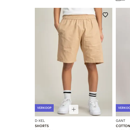
VERKOOP
VERKO
D-XEL
GANT
SHORTS
COTTON