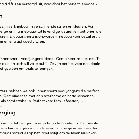
altijd fris en verzorgd uit, waardoor het perfect is voor elke
n
zijn verkrijgbaar in verschillende stijlen en kleuren. Van
 beige en marineblauw tot levendige kleuren en patronen die
uren. Elk paar shorts is ontworpen met oog voor detail en
 en er altijd goed uitzien.
 linnen shorts voor jongens ideaal. Combineer ze met een T-
elaxte en toch stijlvolle outfit. Ze zijn perfect voor een dagje
k of gewoon om thuis te loungen.
etters, hebben we ook linnen shorts voor jongens die perfect
en. Combineer ze met een overhemd en nette schoenen
l als comfortabel is. Perfect voor familiefeesten,
t.
orging
innen is dat het gemakkelijk te onderhouden is. De meeste
ongens kunnen gewoon in de wasmachine gewassen worden.
rhoudsinstructies op het label volgt om de levensduur van