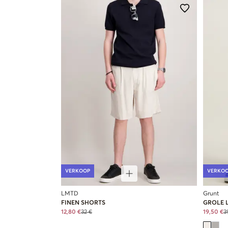
VERKOOP
VERKO
LMTD
Grunt
FINEN SHORTS
GROLE 
12,80 €
32 €
19,50 €
3