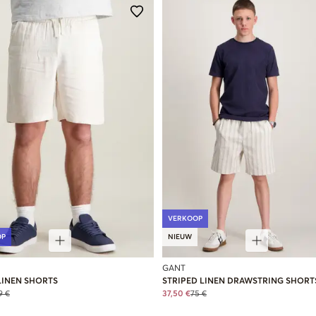
VERKOOP
OP
NIEUW
GANT
LINEN SHORTS
STRIPED LINEN DRAWSTRING SHORT
9 €
37,50 €
75 €