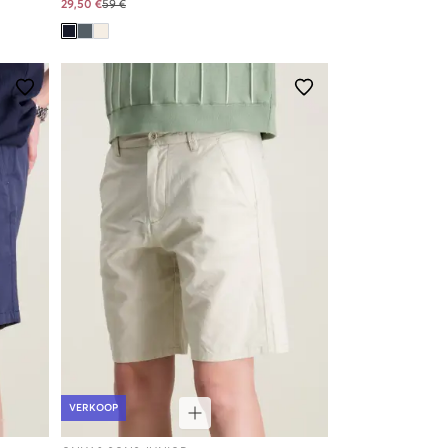
29,50 €
59 €
VERKOOP