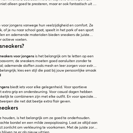
iet alleen goed te presteren, maar er ook fantastisch uit te
e voor jongens vanwege hun veelzijdigheid en comfort. Ze
k, of je nu naar school gaat, speelt in het park of een sport
olen en ademende materialen bieden sneakers de juiste
r actieve voeten.
 sneakers?
neakers voor jongens
is het belangrijk om te letten op een
e pasvorm; de sneakers moeten goed aansluiten zonder te
aal; ademende stoffen zoals mesh en leer zorgen voor extra
belangrijk; kies een stijl die past bij jouw persoonlijke smaak
d
ongens
biedt iets voor elke gelegenheid. Voor sportieve
met extra grip en ondersteuning. Voor casual dagen hebben
kelijk te combineren zijn met elke outfit. En voor speciale
werpen die net dat beetje extra flair geven.
neakers
te houden, is het belangrijk om ze goed te onderhouden.
achte borstel en een milde zeepoplossing. Laat ze altijd aan
ct zonlicht om verkleuring te voorkomen. Met de juiste zorg
blijven ze er als nieuw uitzien.