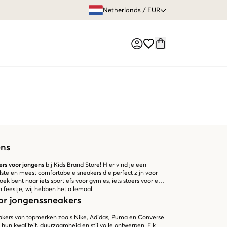
GRATIS VERZEN
Netherlands
/
EUR
Market switch
ens
rs voor jongens
bij Kids Brand Store! Hier vind je een
lste en meest comfortabele sneakers die perfect zijn voor
ek bent naar iets sportiefs voor gymles, iets stoers voor een
en feestje, wij hebben het allemaal.
or jongenssneakers
neakers van topmerken zoals Nike, Adidas, Puma en Converse.
n kwaliteit, duurzaamheid en stijlvolle ontwerpen. Elk