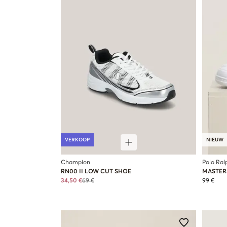
VERKOOP
NIEUW
Champion
Polo Ral
RN00 II LOW CUT SHOE
MASTER
34,50 €
69 €
99 €