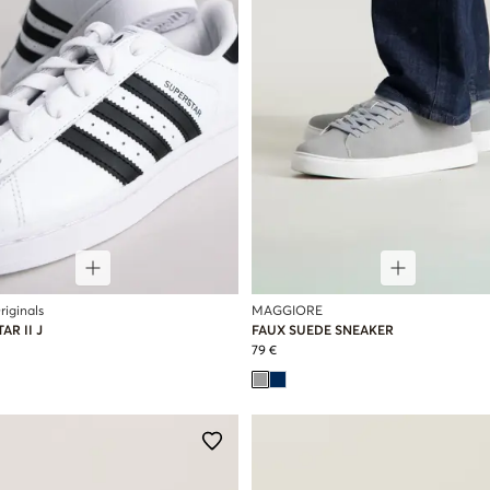
riginals
MAGGIORE
AR II J
FAUX SUEDE SNEAKER
79 €