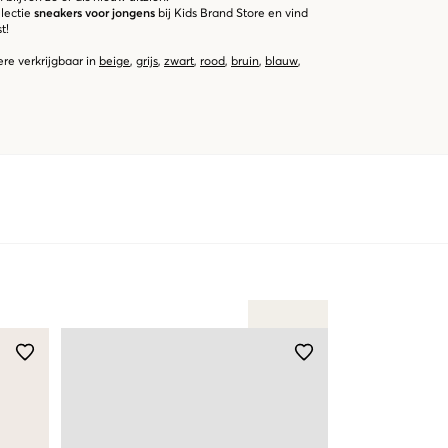
lectie
sneakers voor jongens
bij Kids Brand Store en vind
t!
re verkrijgbaar in
beige
,
grijs
,
zwart
,
rood
,
bruin
,
blauw
,