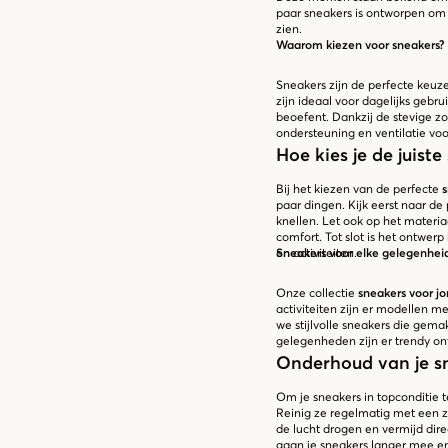
paar sneakers is ontworpen om n
zien.
Waarom kiezen voor sneakers?
Sneakers zijn de perfecte keuz
zijn ideaal voor dagelijks gebrui
beoefent. Dankzij de stevige z
ondersteuning en ventilatie voo
Hoe kies je de juiste
Bij het kiezen van de perfecte
s
paar dingen. Kijk eerst naar d
knellen. Let ook op het materi
comfort. Tot slot is het ontwerp 
en activiteiten.
Sneakers voor elke gelegenhei
Onze collectie
sneakers voor j
activiteiten zijn er modellen 
we stijlvolle sneakers die gemak
gelegenheden zijn er trendy ont
Onderhoud van je s
Om je sneakers in topconditie 
Reinig ze regelmatig met een z
de lucht drogen en vermijd dire
gaan je sneakers langer mee en 