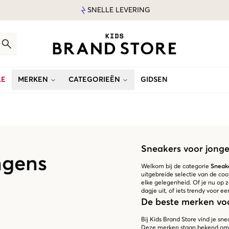
SNELLE LEVERING
LE
MERKEN
CATEGORIEËN
GIDSEN
Sneakers voor jong
ngens
Welkom bij de categorie
Sneake
uitgebreide selectie van de coo
elke gelegenheid. Of je nu op zo
dagje uit, of iets trendy voor e
De beste merken vo
Bij Kids Brand Store vind je s
Deze merken staan bekend om hu