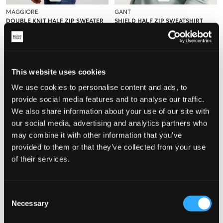
MAGGIORE
GANT
DOUBLE KNIT HALF ZIP SWEATER
SHIELD HALF ZIP SWEATSHIRT
24,50 €
49 €
47,50 €
95 €
This website uses cookies
We use cookies to personalise content and ads, to
provide social media features and to analyse our traffic.
We also share information about your use of our site with
our social media, advertising and analytics partners who
may combine it with other information that you’ve
provided to them or that they’ve collected from your use
of their services.
VERKOOP
VERKOOP
Consent
Necessary
Selection
Les Deux
GANT
WEST SIDE HALF-ZIP SWEATSHIRT
SHIELD COTTON CABLE HALF ZIP