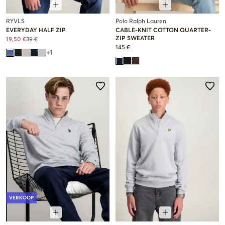
RYVLS
Polo Ralph Lauren
EVERYDAY HALF ZIP
CABLE-KNIT COTTON QUARTER-
ZIP SWEATER
19,50 €
39 €
145 €
+
1
VERKOOP