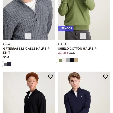
VERKOOP
Grunt
GANT
GRTERRASE LS CABLE HALF ZIP
SHIELD COTTON HALF ZIP
KNIT
44,50 €
89 €
55 €