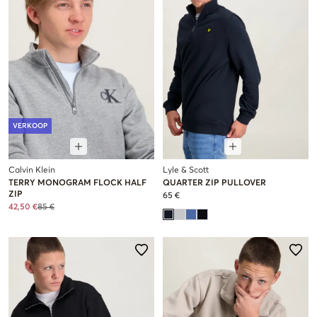
VERKOOP
Calvin Klein
Lyle & Scott
TERRY MONOGRAM FLOCK HALF
QUARTER ZIP PULLOVER
ZIP
65 €
42,50 €
85 €