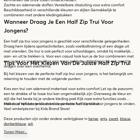
kenmerken die onze truien onderscheiden:
Zachte en ademende stoffen
Verstelbare ritssluiting voor extra comfort
Beschikbaarheid in verschillende kleuren en stijlen
Gemakkelijk te
combineren met andere kledingstukken
Wanneer Draag Je Een Half Zip Trui Voor
Jongens?
Een half zip trui voor jongens is geschikt voor verschillende gelegenheden.
Draag hem tijdens sportactiviteiten, zoals voetbaltraining of een dagje uit
met vrienden. De trui is ook perfect voor schooldagen, omdat hij makkelijk
aan- en uit te trekken is. Voor een casual look kun je de trui combineren met
een jeans en sneakers. Voor een meer geklede uitstraling is hij ook goed te
Tips Voor Het Kiezen Van De Juiste Half Zip Trui
dragen over een overhemd.
Bij het kiezen van de perfecte half zip trui voor jongens, is het belangrijk om
rekening te houden met de volgende punten:
Kies een trui van ademend materiaal voor extra comfort
Let op de pasvorm;
een te strakke of te losse trui kan ongemakkelijk zijn
Overweeg de kleur en
stijl die het beste bij je andere kleding past
Kijk naar extra functies zoals
zakken of reflecterende details voor extra functionaliteit
Met deze tips ben je klaar om de perfecte half zip trui voor jongens te vinden.
Veel winkelplezier bij Kids Brand Store!
Deze producten zijn onder andere verkrijgbaar in
beige
,
grijs
,
zwart
,
blauw
,
donkerblauw
,
wit
.
Tonen
Meer
...