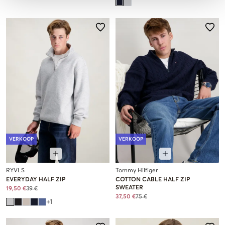
VERKOOP
VERKOOP
RYVLS
Tommy Hilfiger
EVERYDAY HALF ZIP
COTTON CABLE HALF ZIP
SWEATER
19,50 €
39 €
37,50 €
75 €
+
1