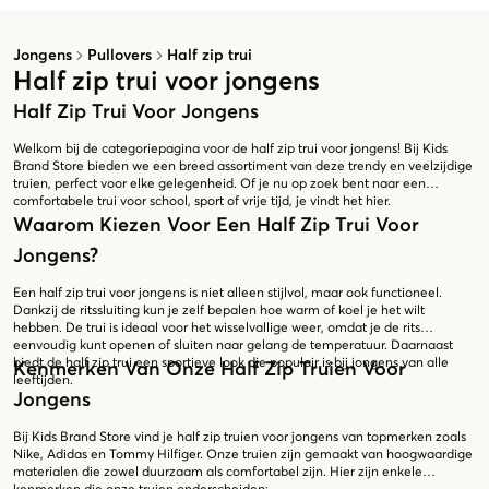
Jongens
Pullovers
Half zip trui
Half zip trui voor jongens
Half Zip Trui Voor Jongens
Welkom bij de categoriepagina voor de half zip trui voor jongens! Bij Kids
Brand Store bieden we een breed assortiment van deze trendy en veelzijdige
truien, perfect voor elke gelegenheid. Of je nu op zoek bent naar een
comfortabele trui voor school, sport of vrije tijd, je vindt het hier.
Waarom Kiezen Voor Een Half Zip Trui Voor
Jongens?
Een half zip trui voor jongens is niet alleen stijlvol, maar ook functioneel.
Dankzij de ritssluiting kun je zelf bepalen hoe warm of koel je het wilt
hebben. De trui is ideaal voor het wisselvallige weer, omdat je de rits
eenvoudig kunt openen of sluiten naar gelang de temperatuur. Daarnaast
biedt de half zip trui een sportieve look die populair is bij jongens van alle
Kenmerken Van Onze Half Zip Truien Voor
leeftijden.
Jongens
Bij Kids Brand Store vind je half zip truien voor jongens van topmerken zoals
Nike, Adidas en Tommy Hilfiger. Onze truien zijn gemaakt van hoogwaardige
materialen die zowel duurzaam als comfortabel zijn. Hier zijn enkele