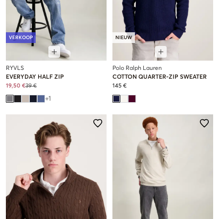
VERKOOP
NIEUW
RYVLS
Polo Ralph Lauren
EVERYDAY HALF ZIP
COTTON QUARTER-ZIP SWEATER
19,50 €
39 €
145 €
+
1