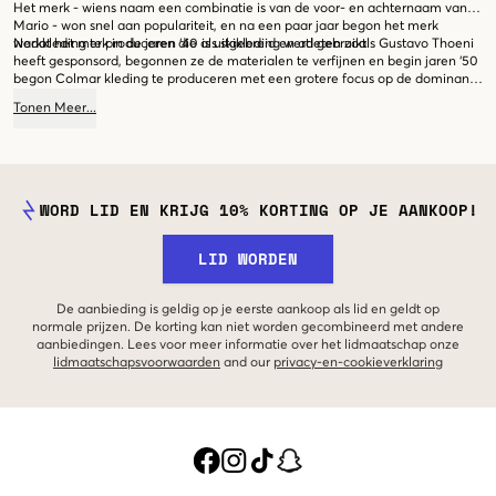
Het merk - wiens naam een combinatie is van de voor- en achternaam van
Mario - won snel aan populariteit, en na een paar jaar begon het merk
werkkleding te produceren die als skikleding werd gebruikt.
Nadat het merk in de jaren ‘40 is uitgebreid en atleten zoals Gustavo Thoeni
heeft gesponsord, begonnen ze de materialen te verfijnen en begin jaren ‘50
begon Colmar kleding te produceren met een grotere focus op de dominante
trends in de modewereld. Het was een groot succes bij modebewuste skiërs.
Tonen
Meer
...
De voormalig strakke skimode was gedeeltelijk zeer onaangenaam en
onpraktisch om te dragen, maar Colmar heeft een revolutie teweeggebracht
in het merk met behulp van textiel en verfijningen die de kleding functioneel,
mooi en comfortabel maakten.
WORD LID EN KRIJG 10% KORTING OP JE AANKOOP!
LID WORDEN
De aanbieding is geldig op je eerste aankoop als lid en geldt op
normale prijzen. De korting kan niet worden gecombineerd met andere
aanbiedingen. Lees voor meer informatie over het lidmaatschap onze
lidmaatschapsvoorwaarden
and our
privacy-en-cookieverklaring