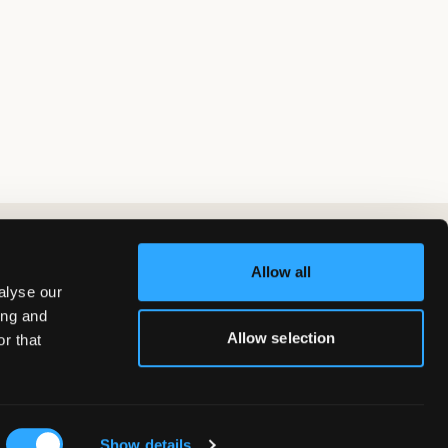
Allow all
alyse our
ing and
Allow selection
r that
Show details