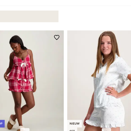
OP
NIEUW