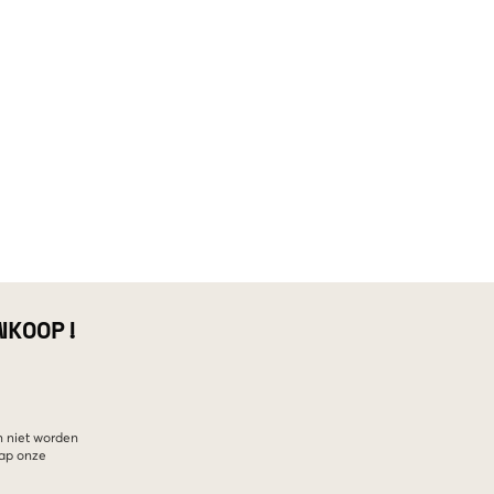
NKOOP!
n niet worden
hap onze