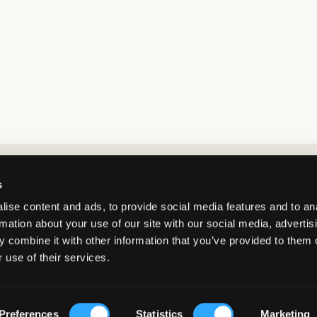
Market switcher
s
ise content and ads, to provide social media features and to an
rmation about your use of our site with our social media, advertis
 combine it with other information that you’ve provided to them o
 use of their services.
Netherlands
/
EUR
© Copyright 2026 Kids Brand Store AB
Preferences
Statistics
Marketing