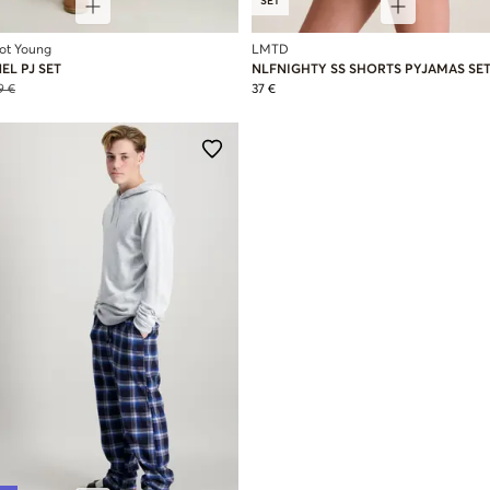
SET
cot Young
LMTD
EL PJ SET
NLFNIGHTY SS SHORTS PYJAMAS SE
9 €
37 €