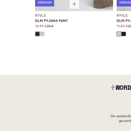
VERKOOP
VERKO
RYVLS
RYVLS
DLM PYJAMA PANT
DLM PY
14,50 €
29 €
11,60 €
2
WORD
De aanbiedin
gecombi