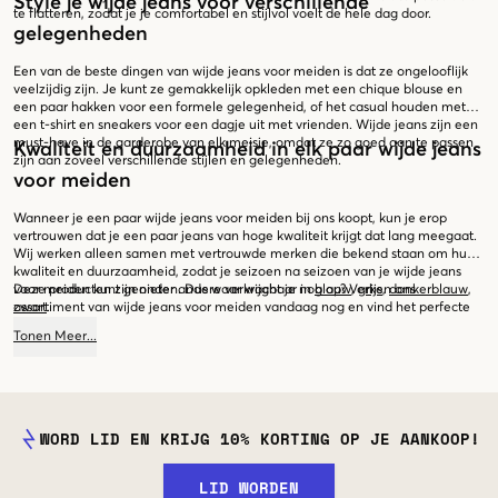
Style je wijde jeans voor verschillende
te flatteren, zodat je je comfortabel en stijlvol voelt de hele dag door.
gelegenheden
Een van de beste dingen van wijde jeans voor meiden is dat ze ongelooflijk
veelzijdig zijn. Je kunt ze gemakkelijk opkleden met een chique blouse en
een paar hakken voor een formele gelegenheid, of het casual houden met
een t-shirt en sneakers voor een dagje uit met vrienden. Wijde jeans zijn een
must-have in de garderobe van elk meisje, omdat ze zo goed aan te passen
Kwaliteit en duurzaamheid in elk paar wijde jeans
zijn aan zoveel verschillende stijlen en gelegenheden.
voor meiden
Wanneer je een paar wijde jeans voor meiden bij ons koopt, kun je erop
vertrouwen dat je een paar jeans van hoge kwaliteit krijgt dat lang meegaat.
Wij werken alleen samen met vertrouwde merken die bekend staan om hun
kwaliteit en duurzaamheid, zodat je seizoen na seizoen van je wijde jeans
voor meiden kunt genieten. Dus waar wacht je nog op? Verken ons
Deze producten zijn onder andere verkrijgbaar in
blauw
,
grijs
,
donkerblauw
,
assortiment van wijde jeans voor meiden vandaag nog en vind het perfecte
zwart
.
paar voor jou. Met onze grote variatie aan stijlen, kleuren en maten zijn we er
Tonen
Meer
...
zeker van dat je iets zult vinden dat bij jouw persoonlijke stijl en smaak past.
WORD LID EN KRIJG 10% KORTING OP JE AANKOOP!
LID WORDEN