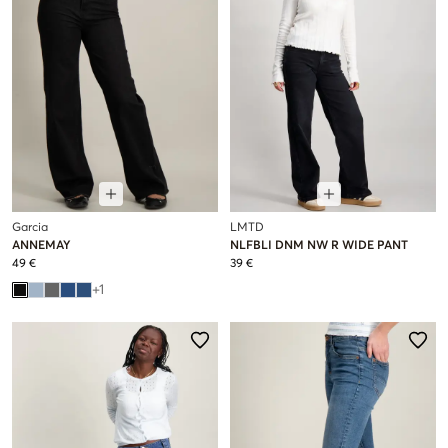
Garcia
LMTD
ANNEMAY
NLFBLI DNM NW R WIDE PANT
49 €
39 €
+
1