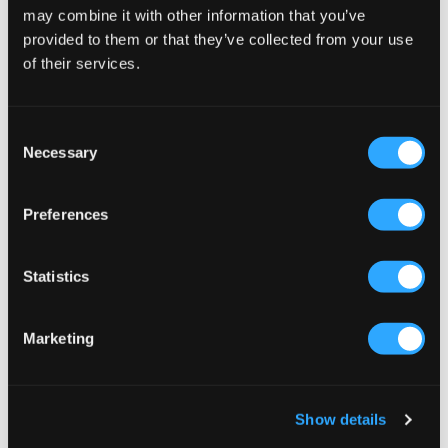
22,50 €
75 €
99 €
may combine it with other information that you’ve
provided to them or that they’ve collected from your use
of their services.
Consent
Necessary
Selection
Preferences
Statistics
VERKOOP
Marketing
Abrand
Levi's
99 BAGGY KIT RCY
LVG WIDE LEG JEANS
44,50 €
89 €
49 €
Show details