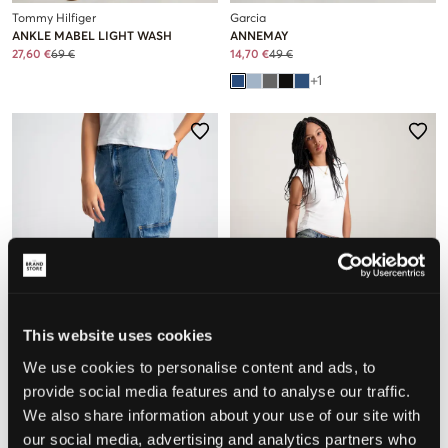
Tommy Hilfiger
Garcia
ANKLE MABEL LIGHT WASH
ANNEMAY
27,60 €
69 €
14,70 €
49 €
+
1
This website uses cookies
VERKOOP
NIEUW
We use cookies to personalise content and ads, to
provide social media features and to analyse our traffic.
We also share information about your use of our site with
Grunt
Abrand
WORKI LOW WAIST CARGO
00 WIDE KODA RCY
our social media, advertising and analytics partners who