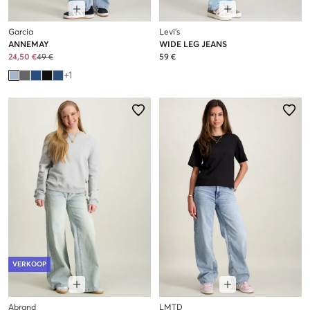
Garcia
Levi's
ANNEMAY
WIDE LEG JEANS
24,50 €
49 €
59 €
+
1
VERKOOP
Abrand
LMTD