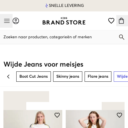
SNELLE LEVERING
Mobile Menu
Zoeken naar producten, categorieën of merken
Mobile Menu
Wijde Jeans voor meisjes
Boot Cut Jeans
Skinny jeans
Flare jeans
Wijde
BACK