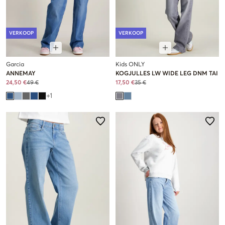
VERKOOP
VERKOOP
Garcia
Kids ONLY
ANNEMAY
KOGJULLES LW WIDE LEG DNM TAI
24,50 €
49 €
17,50 €
35 €
+
1