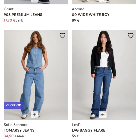
Grunt
Abrand
90S PREMIUM JEANS
00 WIDE WHITE RCY
17,70 €
59 €
89 €
VERKOOP
Sofie Schnoor
Levi's
TOMARSY JEANS
LVG BAGGY FLARE
34,50 €
69 €
59 €