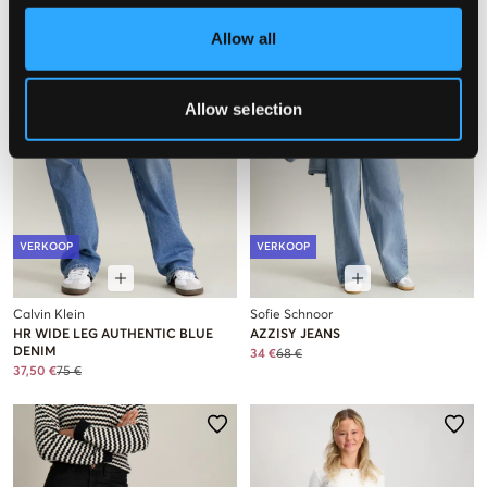
Allow all
Allow selection
VERKOOP
VERKOOP
Calvin Klein
Sofie Schnoor
HR WIDE LEG AUTHENTIC BLUE
AZZISY JEANS
DENIM
34 €
68 €
37,50 €
75 €