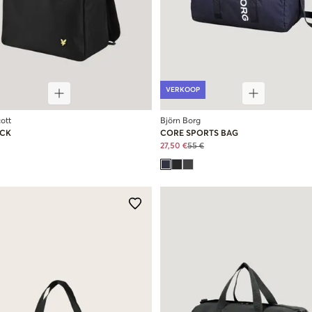
VERKOOP
ott
Björn Borg
CK
CORE SPORTS BAG
27,50 €
55 €