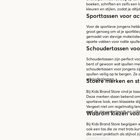
boeken, schriften en zelfs een l
kleuren en stijlen, zodat je altij
Sporttassen voor ac
Voor de sportieve jongens hebb
groot genoeg om al je sportkled
gemaakt van stevige materiale
aparte vakken voor natte spullen
Schoudertassen voor
Schoudertassen zijn perfect voo
bent of gewoon wat spullen mee
schoudertassen voor jongens zij
spullen veilig op te bergen. Ze 
schouderriemen.
Stoere merken en sti
Bij Kids Brand Store vind je ta
Deze merken staan bekend om h
sportieve look, een klassieke stij
Vergeet niet om regelmatig ter
met de nieuwste trends en colle
Waarom kiezen voor
Bij Kids Brand Store begrijpen 
ook een tas die ze met trots 
die zowel praktisch als stijlvol
behoeften van jongens te voldoe