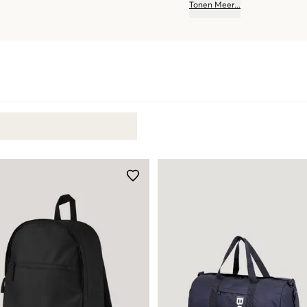
Tonen
Meer
...
ontdek jouw nieuwe favoriete t