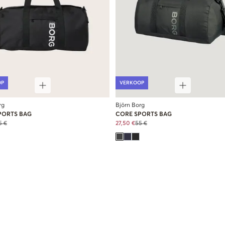
OP
VERKOOP
rg
Björn Borg
PORTS BAG
CORE SPORTS BAG
5 €
27,50 €
55 €