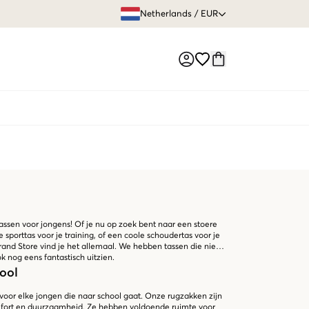
GRATIS VERZEN
Netherlands
/
EUR
Market switch
assen voor jongens! Of je nu op zoek bent naar een stoere
 sporttas voor je training, of een coole schoudertas voor je
Brand Store vind je het allemaal. We hebben tassen die niet
ok nog eens fantastisch uitzien.
ool
 voor elke jongen die naar school gaat. Onze rugzakken zijn
fort en duurzaamheid. Ze hebben voldoende ruimte voor