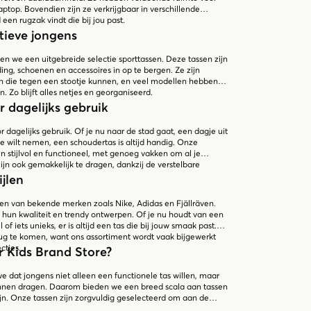
aptop. Bovendien zijn ze verkrijgbaar in verschillende
d een rugzak vindt die bij jou past.
tieve jongens
en we een uitgebreide selectie sporttassen. Deze tassen zijn
ing, schoenen en accessoires in op te bergen. Ze zijn
n die tegen een stootje kunnen, en veel modellen hebben
. Zo blijft alles netjes en georganiseerd.
 dagelijks gebruik
r dagelijks gebruik. Of je nu naar de stad gaat, een dagje uit
 wilt nemen, een schoudertas is altijd handig. Onze
n stijlvol en functioneel, met genoeg vakken om al je
zijn ook gemakkelijk te dragen, dankzij de verstelbare
jlen
ssen van bekende merken zoals Nike, Adidas en Fjällräven.
un kwaliteit en trendy ontwerpen. Of je nu houdt van een
l of iets unieks, er is altijd een tas die bij jouw smaak past.
ug te komen, want ons assortiment wordt vaak bijgewerkt
cties.
 Kids Brand Store?
we dat jongens niet alleen een functionele tas willen, maar
kunnen dragen. Daarom bieden we een breed scala aan tassen
 zijn. Onze tassen zijn zorgvuldig geselecteerd om aan de
n, of het nu gaat om school, sport of vrije tijd. Shop nu en