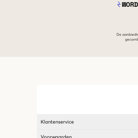
WORD
De aanbiedin
gecombi
Klantenservice
Voorwaarden