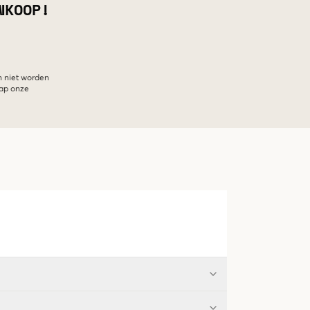
NKOOP!
n niet worden
hap onze