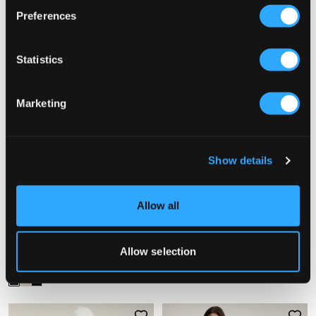
Preferences
Statistics
Marketing
Show details
VERKOOP
VERKOOP
Allow all
RYVLS
Garcia
STHLM FUR COLLAR JACKET
GIRLS OUTDOOR JACKET
Allow selection
34,50 €
69 €
59,50 €
119 €