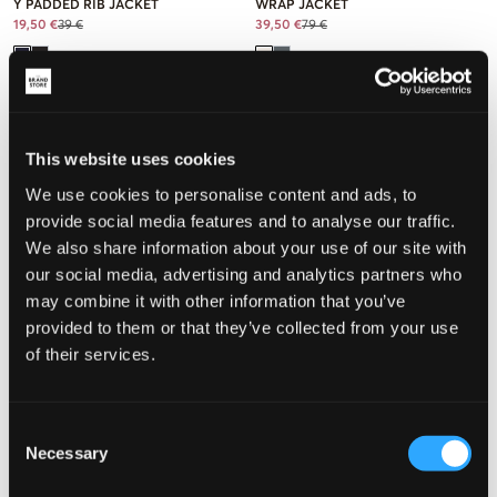
Y PADDED RIB JACKET
WRAP JACKET
19,50 €
39 €
39,50 €
79 €
This website uses cookies
We use cookies to personalise content and ads, to
provide social media features and to analyse our traffic.
We also share information about your use of our site with
our social media, advertising and analytics partners who
may combine it with other information that you’ve
provided to them or that they’ve collected from your use
of their services.
VERKOOP
VERKOOP
Consent
Colmar
RYVLS
GIRLS DOWN JKT
STHLM FUR COLLAR JACKET
Necessary
Selection
224,50 €
449 €
34,50 €
69 €