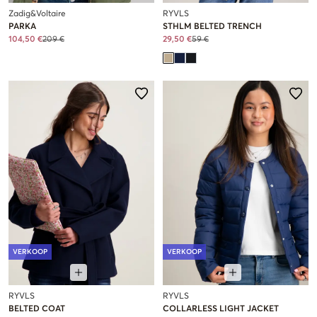
Zadig&Voltaire
RYVLS
PARKA
STHLM BELTED TRENCH
104,50 €
209 €
29,50 €
59 €
VERKOOP
VERKOOP
RYVLS
RYVLS
BELTED COAT
COLLARLESS LIGHT JACKET