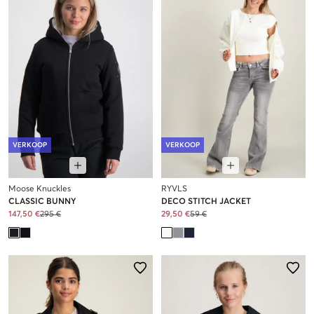
VERKOOP
VERKOOP
Moose Knuckles
RYVLS
CLASSIC BUNNY
DECO STITCH JACKET
147,50 €
295 €
29,50 €
59 €