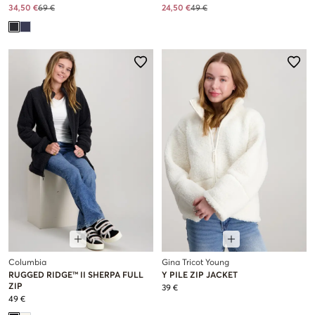
34,50 €
69 €
24,50 €
49 €
Columbia
Gina Tricot Young
RUGGED RIDGE™ II SHERPA FULL
Y PILE ZIP JACKET
ZIP
39 €
49 €