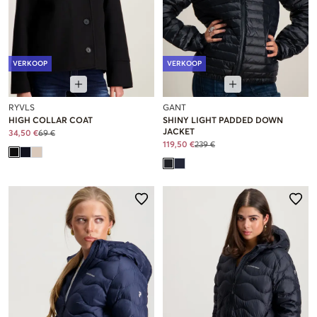
VERKOOP
VERKOOP
RYVLS
GANT
HIGH COLLAR COAT
SHINY LIGHT PADDED DOWN
JACKET
34,50 €
69 €
119,50 €
239 €