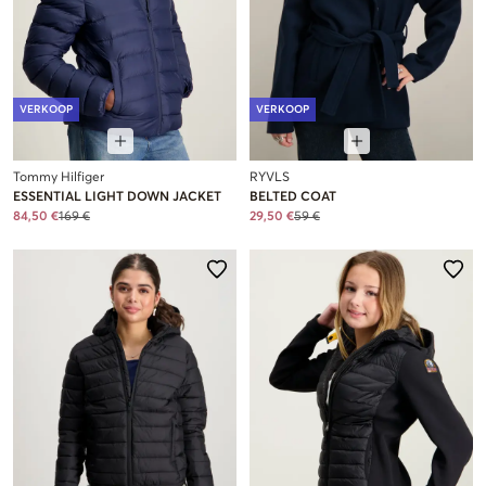
VERKOOP
VERKOOP
Tommy Hilfiger
RYVLS
ESSENTIAL LIGHT DOWN JACKET
BELTED COAT
84,50 €
169 €
29,50 €
59 €