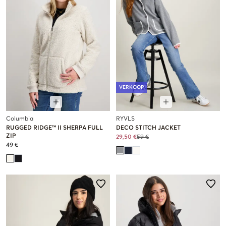
VERKOOP
Columbia
RYVLS
RUGGED RIDGE™ II SHERPA FULL
DECO STITCH JACKET
ZIP
29,50 €
59 €
49 €