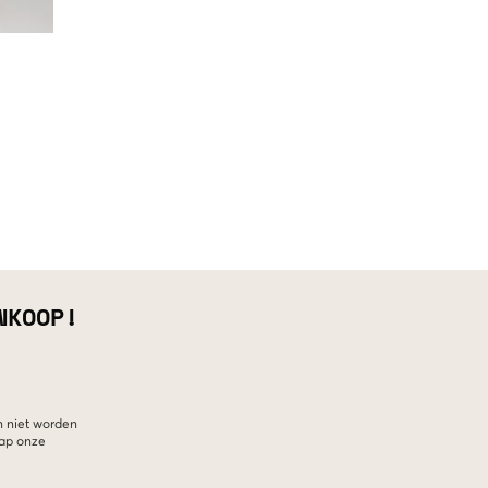
NKOOP!
n niet worden
hap onze