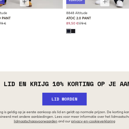
OP
VERKOOP
itude
8848 Altitude
0 PANT
ATOC 2.0 PANT
79 €
89,50 €
179 €
 LID EN KRIJG 10% KORTING OP JE AA
LID WORDEN
g is geldig op je eerste aankoop als lid en geldt op normale prijzen. De korting ka
neerd met andere aanbiedingen. Lees voor meer informatie over het lidmaatsc
lidmaatschapsvoorwaarden
and our
privacy-en-cookieverklaring