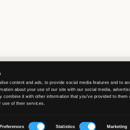
Market switcher
s
ise content and ads, to provide social media features and to an
rmation about your use of our site with our social media, advertis
 combine it with other information that you’ve provided to them o
 use of their services.
Netherlands
/
EUR
© Copyright 2026 Kids Brand Store AB
Preferences
Statistics
Marketing