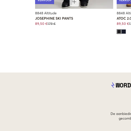
VERKOOP
VERKO
8848 Altitude
8848 Alt
JOSEPHINE SKI PANTS
ATOC 2.
89,50 €
179 €
89,50 €
1
WORD
De aanbiedin
gecombi