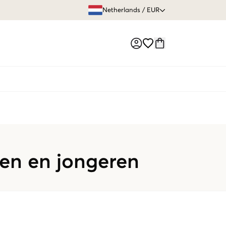
GRATIS VERZEN
Netherlands
/
EUR
Market switch
en en jongeren