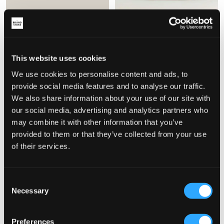
VERKOOP
VERKOOP
Goorin Bros
Zadig&Voltaire
This website uses cookies
SOFT ROCK TIGER
CAP
13,50 €
45 €
24,50 €
49 €
We use cookies to personalise content and ads, to
provide social media features and to analyse our traffic.
We also share information about your use of our site with
our social media, advertising and analytics partners who
may combine it with other information that you’ve
provided to them or that they’ve collected from your use
of their services.
Consent
Necessary
Selection
VERKOOP
Preferences