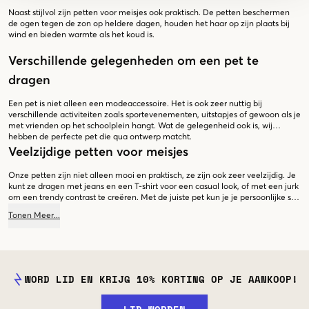
Naast stijlvol zijn petten voor meisjes ook praktisch. De petten beschermen
de ogen tegen de zon op heldere dagen, houden het haar op zijn plaats bij
wind en bieden warmte als het koud is.
Verschillende gelegenheden om een pet te
dragen
Een pet is niet alleen een modeaccessoire. Het is ook zeer nuttig bij
verschillende activiteiten zoals sportevenementen, uitstapjes of gewoon als je
met vrienden op het schoolplein hangt. Wat de gelegenheid ook is, wij
hebben de perfecte pet die qua ontwerp matcht.
Veelzijdige petten voor meisjes
Onze petten zijn niet alleen mooi en praktisch, ze zijn ook zeer veelzijdig. Je
kunt ze dragen met jeans en een T-shirt voor een casual look, of met een jurk
om een trendy contrast te creëren. Met de juiste pet kun je je persoonlijke stijl
uitdrukken terwijl je jezelf beschermt tegen de zon. Bij Kids Brand Store
Tonen
Meer
...
streven we ernaar producten aan te bieden waar zowel kinderen als tieners
dol op zijn. Of je nu op zoek bent naar de perfecte accessoire voor je outfit of
iets functioneels nodig hebt voor je dagelijkse activiteiten, we hebben wat je
nodig hebt in de categorie petten voor meisjes.
WORD LID EN KRIJG 10% KORTING OP JE AANKOOP!