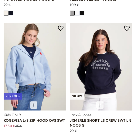
29 €
109 €
VERKOOP
NIEUW
Kids ONLY
Jack & Jones
KOGEVISA L/S ZIP HOOD OVS SWT
JXMERLE SHORT LS CREW SWT LN
NOOS G
17,50 €
35 €
29 €