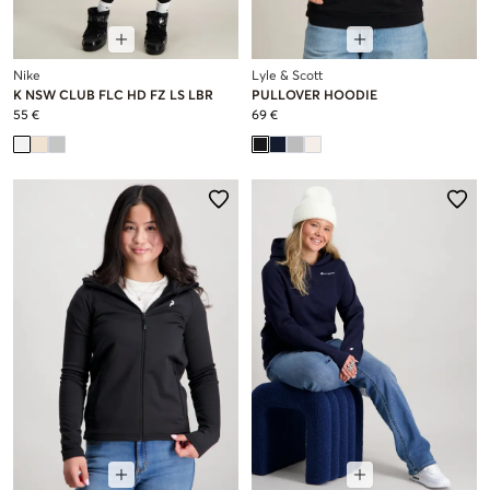
Nike
Lyle & Scott
K NSW CLUB FLC HD FZ LS LBR
PULLOVER HOODIE
55 €
69 €