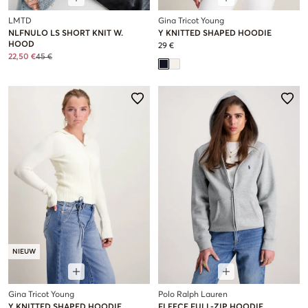
LMTD
Gina Tricot Young
NLFNULO LS SHORT KNIT W.
Y KNITTED SHAPED HOODIE
HOOD
29 €
22,50 €
45 €
NIEUW
Gina Tricot Young
Polo Ralph Lauren
Y KNITTED SHAPED HOODIE
FLEECE FULL-ZIP HOODIE