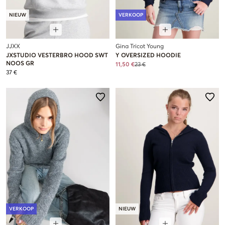
NIEUW
VERKOOP
JJXX
Gina Tricot Young
JXSTUDIO VESTERBRO HOOD SWT
Y OVERSIZED HOODIE
NOOS GR
11,50 €
23 €
37 €
VERKOOP
NIEUW