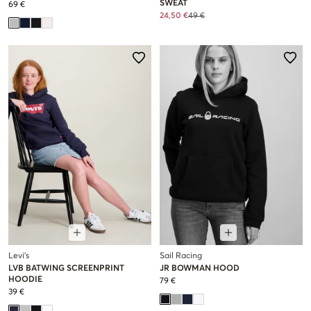
SWEAT
69 €
24,50 €
49 €
Levi's
Sail Racing
LVB BATWING SCREENPRINT
JR BOWMAN HOOD
HOODIE
79 €
39 €