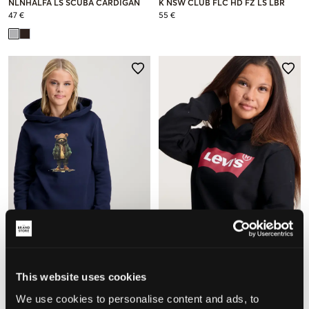
NLNHALFA LS SCUBA CARDIGAN
K NSW CLUB FLC HD FZ LS LBR
47 €
55 €
NIEUW
LMTD
Levi's
This website uses cookies
NLMNAMSE LS BRU SWEAT W.
LVB BATWING SCREENPRINT
HOOD
HOODIE
We use cookies to personalise content and ads, to
39 €
39 €