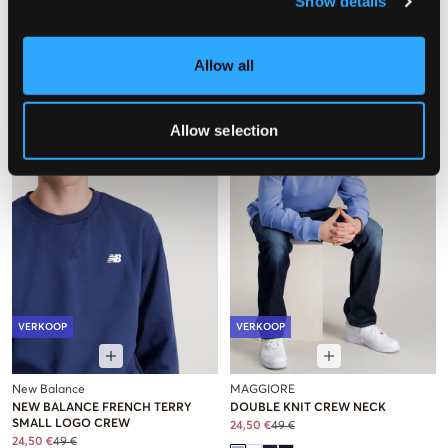
Show details
FESTIVE STUD CREW NECK
GLITTER TOMMY CREW
49,50 €
99 €
34,50 €
69 €
Allow all
Allow selection
VERKOOP
VERKOOP
New Balance
MAGGIORE
NEW BALANCE FRENCH TERRY
DOUBLE KNIT CREW NECK
SMALL LOGO CREW
24,50 €
49 €
24,50 €
49 €