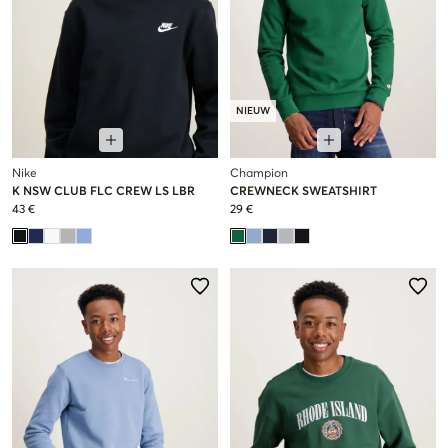
NIEUW
Nike
Champion
K NSW CLUB FLC CREW LS LBR
CREWNECK SWEATSHIRT
43 €
29 €