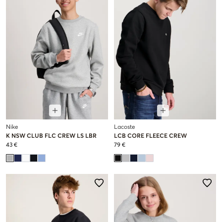
Nike
Lacoste
K NSW CLUB FLC CREW LS LBR
LCB CORE FLEECE CREW
43 €
79 €