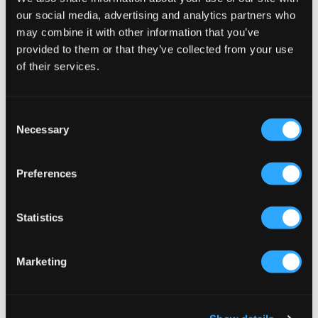
our social media, advertising and analytics partners who
Zeke
Nike
may combine it with other information that you’ve
ESSENTIAL CREW NECK
K NSW CLUB FLC CREW LS LBR
provided to them or that they’ve collected from your use
14,50 €
29 €
43 €
of their services.
Consent
Necessary
Selection
Preferences
Statistics
Marketing
VERKOOP
VERKOOP
Tommy Hilfiger
Tommy Hilfiger