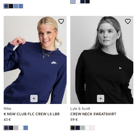
Nike
Lyle & Scott
K NSW CLUB FLC CREW LS LBR
CREW NECK SWEATSHIRT
43 €
59 €