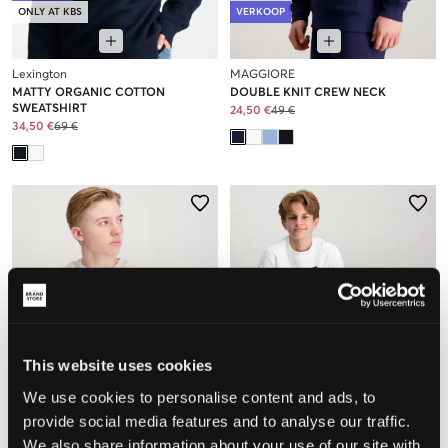
ONLY AT KBS
VERKOOP
Lexington
MAGGIORE
MATTY ORGANIC COTTON
DOUBLE KNIT CREW NECK
SWEATSHIRT
24,50 €
49 €
34,50 €
69 €
This website uses cookies
We use cookies to personalise content and ads, to
provide social media features and to analyse our traffic.
VERKOOP
We also share information about your use of our site with