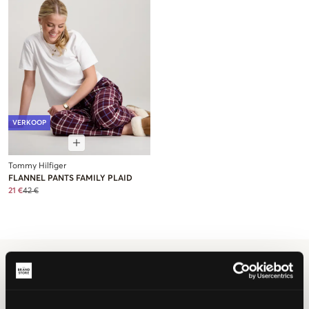
VERKOOP
Tommy Hilfiger
FLANNEL PANTS FAMILY PLAID
21 €
42 €
Meisjes
Nachtkleding
Pyjama
Pyjama Broeken
Pyjama Broeken voor meisjes
Pyjama broeken meisjes