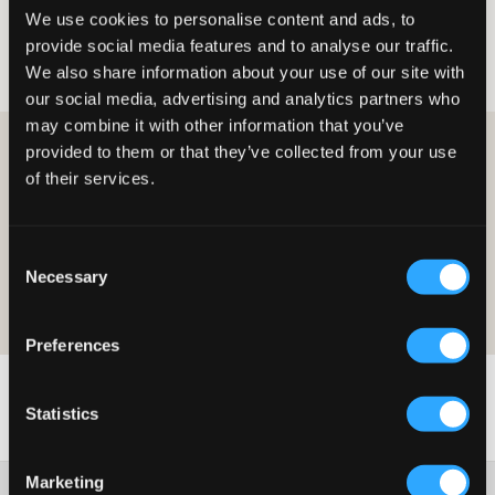
We use cookies to personalise content and ads, to
Meisjes
Buitenkleding
Regenkleding
provide social media features and to analyse our traffic.
Regenkleding voor meisjes
We also share information about your use of our site with
our social media, advertising and analytics partners who
may combine it with other information that you’ve
provided to them or that they’ve collected from your use
WORD LID EN KRIJG 10% KORTING OP JE AANKOOP!
of their services.
LID WORDEN
Consent
De aanbieding is geldig op je eerste aankoop als lid en geldt op
Necessary
normale prijzen. De korting kan niet worden gecombineerd met andere
Selection
aanbiedingen. Lees voor meer informatie over het lidmaatschap onze
lidmaatschapsvoorwaarden
and our
privacy-en-cookieverklaring
Preferences
Statistics
Marketing
Klantenservice