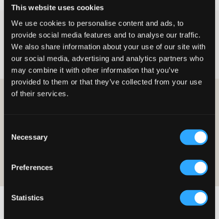
This website uses cookies
We use cookies to personalise content and ads, to
Jongens
Jumpsuits & Broekpakken
provide social media features and to analyse our traffic.
Jumpsuits & Broekpakken voor
We also share information about your use of our site with
jongens
our social media, advertising and analytics partners who
may combine it with other information that you’ve
provided to them or that they’ve collected from your use
of their services.
WORD LID EN KRIJG 10% KORTING OP JE AANKOOP!
LID WORDEN
Consent
Necessary
Selection
De aanbieding is geldig op je eerste aankoop als lid en geldt op
normale prijzen. De korting kan niet worden gecombineerd met andere
aanbiedingen. Lees voor meer informatie over het lidmaatschap onze
Preferences
lidmaatschapsvoorwaarden
and our
privacy-en-cookieverklaring
Statistics