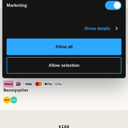
Marketing
Klantenservice
Show details
Voorwaarden
Kids Brand Store
Allow all
Nu trendy
Allow selection
Betalingsmogelijkheden
Bezorgopties
Market switcher