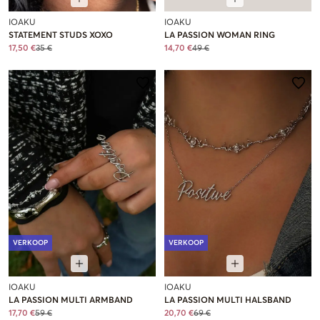
IOAKU
IOAKU
STATEMENT STUDS XOXO
LA PASSION WOMAN RING
17,50 €
35 €
14,70 €
49 €
VERKOOP
VERKOOP
IOAKU
IOAKU
LA PASSION MULTI ARMBAND
LA PASSION MULTI HALSBAND
17,70 €
59 €
20,70 €
69 €