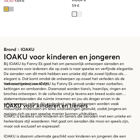
HOOPS
34,50 €
69 €
59 €
Brand
IOAKU
IOAKU voor kinderen en jongeren
Bij IOAKU by Fanny Ek gaat het om persoonlijk ontworpen sieraden en
accessoires voor iedereen die op zoek is naar speelse en verfijnde elegantie.
De sieraden van dit merk hebben een unieke stijl die zowel tijdloos als
elegant is. Dat komt omdat de ontwerpen op zowel het verleden als de
toekomst geïnspireerd zijn.
Het assortiment van IOAKU by Fanny Ek omvat onder meer oorbellen,
kettingen en armbanden. Daarnaast worden tiara’s, haarclips, ringen en
broches ontworpen. In de collectie vind je tevens een breed scala aan
statementsieraden die ruimte innemen en jou als drager ervan in de
schijnwerpers zetten. Als onderdeel van de ontwerpen worden vaak
IOAKU voor kinderen en tieners
natuurlijke materialen en tekst uitdrukkingen gebruikt, zodat jongens en
meisjes zich op een speelse manier kunnen uitdrukken.
IOAKU is bedoeld voor kinderen en tieners die sieraden met een unieke en
herkenbare stijl waarderen. Het gaat om sieraden die mooi en speels zijn,
maar ook exclusief en expressief.
IOAKU is daarom uitermate geschikt voor kinderen en jongeren die een