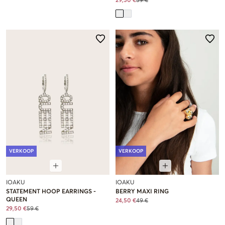
29,50 €
59 €
VERKOOP
VERKOOP
IOAKU
IOAKU
STATEMENT HOOP EARRINGS -
BERRY MAXI RING
QUEEN
24,50 €
49 €
29,50 €
59 €