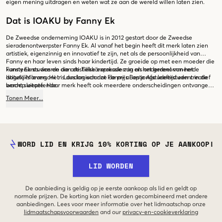
eigen mening uitdragen en weten wat ze aan de wereld willen laten zien.
Dat is IOAKU by Fanny Ek
De Zweedse onderneming IOAKU is in 2012 gestart door de Zweedse
sieradenontwerpster Fanny Ek. Al vanaf het begin heeft dit merk laten zien
artistiek, eigenzinnig en innovatief te zijn, net als de persoonlijkheid van
Fanny en haar leven sinds haar kindertijd. Ze groeide op met een moeder die
kunstenares was en die artistieke expressie zag als onderdeel van het
Fanny Ek studeerde aan de Tillskärarakademin en het gerenommeerde
dagelijks leven. Het is dus logisch dat Fanny al op jonge leeftijd een creatief
Istituto Marangoni in London waar ze de prijs Beste Afstudeerstudent in de
beroep uitoefende.
wacht sleepte. Haar merk heeft ook meerdere onderscheidingen ontvangen.
Met het oprichten van IOAKU heeft Fanny Ek haar wens om kunst te maken
Tonen
Meer
...
die mensen kunnen dragen, in vervulling laten komen.
WORD LID EN KRIJG 10% KORTING OP JE AANKOOP!
LID WORDEN
De aanbieding is geldig op je eerste aankoop als lid en geldt op
normale prijzen. De korting kan niet worden gecombineerd met andere
aanbiedingen. Lees voor meer informatie over het lidmaatschap onze
lidmaatschapsvoorwaarden
and our
privacy-en-cookieverklaring