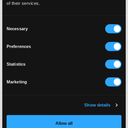
of their services.
Consent
Necessary
Selection
Preferences
VERKOOP
Statistics
IOAKU
IOAKU
SAKURA RING 7
DAHLIA STUDS
Marketing
59 €
24,50 €
49 €
Show details
Allow all