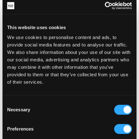
Zadig&Voltaire
Zadig&Voltaire
PUFFER JACKET
SWIMMING COSTUME
This website uses cookies
109,50 €
219 €
47,50 €
95 €
We use cookies to personalise content and ads, to
provide social media features and to analyse our traffic.
We also share information about your use of our site with
our social media, advertising and analytics partners who
may combine it with other information that you’ve
provided to them or that they’ve collected from your use
of their services.
Consent
Necessary
Selection
VERKOOP
VERKOOP
Preferences
Zadig&Voltaire
Zadig&Voltaire
SHORT SLEEVES TEE-SHIRT
DRESS