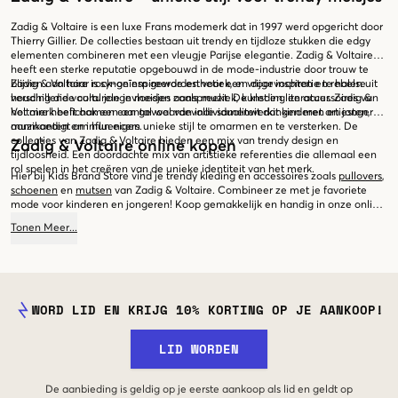
Zadig & Voltaire is een luxe Frans modemerk dat in 1997 werd opgericht door
Thierry Gillier. De collecties bestaan uit trendy en tijdloze stukken die edgy
elementen combineren met een vleugje Parijse elegantie. Zadig & Voltaire
heeft een sterke reputatie opgebouwd in de mode-industrie door trouw te
blijven aan haar rock-geïnspireerde esthetiek, en door inspiratie te halen uit
Zadig & Voltaire is synoniem geworden voor een vrijgevochten en rebelse
verschillende culturele invloeden zoals muziek, kunst en literatuur. Zadig &
houding die vooral jonge meisjes aanspreekt. De kleding en accessoires van
Voltaire heeft ook een aantal waardevolle samenwerkingen met artiesten,
het merk belichamen een gevoel van individualiteit dat kinderen en jongeren
muzikanten en influencers.
aanmoedigt om hun eigen unieke stijl te omarmen en te versterken. De
collecties van Zadig & Voltaire bieden een mix van trendy design en
Zadig & Voltaire online kopen
tijdloosheid. Een doordachte mix van artistieke referenties die allemaal een
rol spelen in het creëren van de unieke identiteit van het merk.
Hier bij Kids Brand Store vind je trendy kleding en accessoires zoals
pullovers
,
schoenen
en
mutsen
van Zadig & Voltaire. Combineer ze met je favoriete
mode voor kinderen en jongeren! Koop gemakkelijk en handig in onze online
webwinkel.
Tonen
Meer
...
WORD LID EN KRIJG 10% KORTING OP JE AANKOOP!
LID WORDEN
De aanbieding is geldig op je eerste aankoop als lid en geldt op