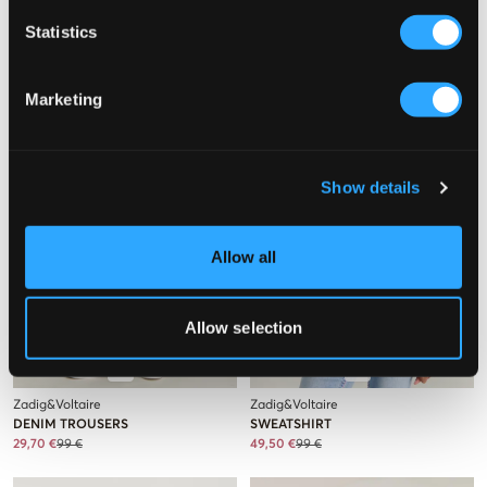
32,50 €
65 €
74,50 €
149 €
Statistics
Marketing
Show details
Allow all
Allow selection
VERKOOP
VERKOOP
Zadig&Voltaire
Zadig&Voltaire
DENIM TROUSERS
SWEATSHIRT
29,70 €
99 €
49,50 €
99 €