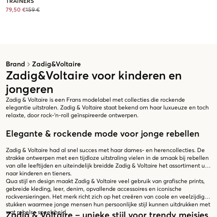
TRAINERS
79,50 €
159 €
Brand
Zadig&Voltaire
Zadig&Voltaire voor kinderen en
jongeren
Zadig & Voltaire is een Frans modelabel met collecties die rockende
elegantie uitstralen. Zadig & Voltaire staat bekend om haar luxueuze en toch
relaxte, door rock-'n-roll geïnspireerde ontwerpen.
Elegante & rockende mode voor jonge rebellen
Zadig & Voltaire had al snel succes met haar dames- en herencollecties. De
strakke ontwerpen met een tijdloze uitstraling vielen in de smaak bij rebellen
van alle leeftijden en uiteindelijk breidde Zadig & Voltaire het assortiment uit
naar kinderen en tieners.
Qua stijl en design maakt Zadig & Voltaire veel gebruik van grafische prints,
gebreide kleding, leer, denim, opvallende accessoires en iconische
rockversieringen. Het merk richt zich op het creëren van coole en veelzijdige
stukken waarmee jonge mensen hun persoonlijke stijl kunnen uitdrukken met
wat rebelse speelsheid.
Zadig & Voltaire – unieke stijl voor trendy meisjes