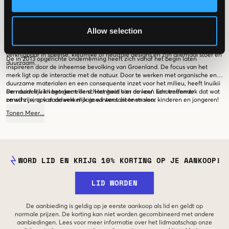
een uniek gevoel hebben voor exclusief design, zullen een goede keuze
De kinderschoenen lijn van Inuikii is een afspiegeling van de hoofdcollecties
maken met Inuikii!
van Inuikii en biedt alle bekende en populaire modellen aan in kindermaten.
Ook hier vind je unieke designs, exclusieve materialen, comfortabele
Allow selection
pasvormen en natuurlijk hoogwaardige kwaliteit. Je vindt er niet alleen
comfortabele en warme winterschoenen maar ook sneakers, pantoffels en
Over Inuikii
ander modieus en comfortabel schoeisel. Inuikii kinderschoenen zijn
verkrijgbaar in speelse, kleurrijke of neutrale designs en zijn allemaal stoer en
De in 2013 opgerichte onderneming heeft zich vanaf het begin laten
duurzaam.
inspireren door de inheemse bevolking van Groenland. De focus van het
merk ligt op de interactie met de natuur. Door te werken met organische en
duurzame materialen en een consequente inzet voor het milieu, heeft Inuikii
een duidelijk imago gecreëerd. Het gaat hier om een schoenenmerk dat wat
De naam Inuikii betekent ‘de schoonheid van de kou’. Een treffende
ze wil zijn, ook daadwerkelijk goed weet uit te stralen.
omschrijving van de vele mooie winter schoenen voor kinderen en jongeren!
Tonen
Meer
...
WORD LID EN KRIJG 10% KORTING OP JE AANKOOP!
LID WORDEN
De aanbieding is geldig op je eerste aankoop als lid en geldt op
normale prijzen. De korting kan niet worden gecombineerd met andere
aanbiedingen. Lees voor meer informatie over het lidmaatschap onze