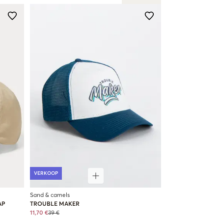
VERKOOP
Sand & camels
AP
TROUBLE MAKER
11,70 €
39 €