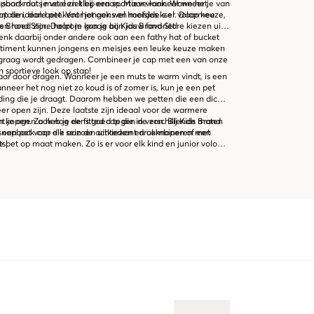
back dat je veel ziet bij een sportieve look. Wanneer je van
 soort muts met een klep eraan. Maar wanneer we het
cap de ideale pet. Voor jongens en meisjes is er volop keuze,
 vertalen, dan betekent het ook wel hoofddeksel. Daarmee
s Brand Store helpt je graag aan jouw favoriet!
n hoed zijn. Daarom kun je bij Kids Brand Store kiezen uit
Denk daarbij onder andere ook aan een fathy hat of bucket
ortiment kunnen jongens en meisjes een leuke keuze maken
 die graag wordt gedragen. Combineer je cap met een van onze
 sportieve look op stap!
jaar door dragen. Wanneer je een muts te warm vindt, is een
nneer het nog niet zo koud is of zomer is, kun je een pet
ding die je draagt. Daarom hebben we petten die een dichte
 open zijn. Deze laatste zijn ideaal voor de warmere
 je ogen ook nog eens goed tegen de zon. Bij Kids Brand
in kopen. Zo heb je de fitted cap die in verschillende maten
 een pet voor elk seizoen uitkiezen en combineren met
snapback cap die aan de achterkant drukknopen of een
s!
 pet op maat maken. Zo is er voor elk kind en junior volop
e vinden. Vanwege de grote keuze kun je bij Kids Brand
passende outfit naar keuze online kopen. We bezorgen ze