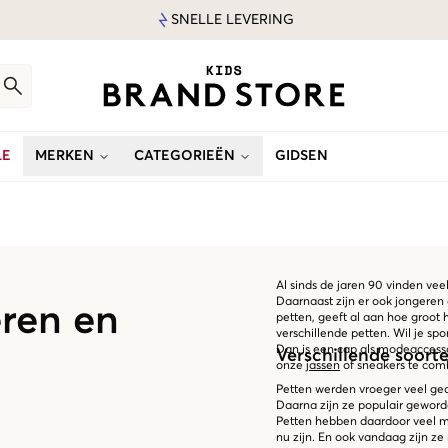
SNELLE LEVERING
LE
MERKEN
CATEGORIEËN
GIDSEN
Al sinds de jaren 90 vinden ve
Daarnaast zijn er ook jongeren 
eren en
petten, geeft al aan hoe groot h
verschillende petten. Wil je spo
Dan is een cap als modeaccessoi
Verschillende soort
onze
jassen
of sneakers te combi
Petten werden vroeger veel ged
Daarna zijn ze populair gewor
Petten hebben daardoor veel m
nu zijn. En ook vandaag zijn ze 