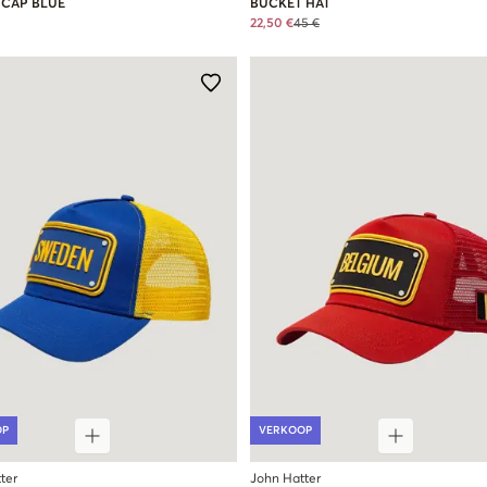
 CAP BLUE
BUCKET HAT
22,50 €
45 €
OP
VERKOOP
ter
John Hatter