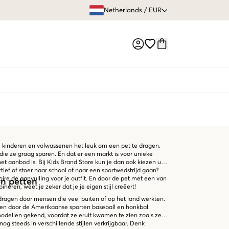
GRATIS VERZEN
Netherlands
/
EUR
Market switch
el kinderen en volwassenen het leuk om een pet te dragen.
die ze graag sparen. En dat er een markt is voor unieke
et aanbod is. Bij Kids Brand Store kun je dan ook kiezen uit
rtief of stoer naar school of naar een sportwedstrijd gaan?
re de aanvulling voor je outfit. En door de pet met een van
en petten
neren, weet je zeker dat je je eigen stijl creëert!
ragen door mensen die veel buiten of op het land werkten.
den door de Amerikaanse sporten baseball en honkbal.
odellen gekend, voordat ze eruit kwamen te zien zoals ze
nog steeds in verschillende stijlen verkrijgbaar. Denk