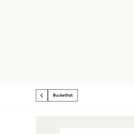
Buckethat
BACK