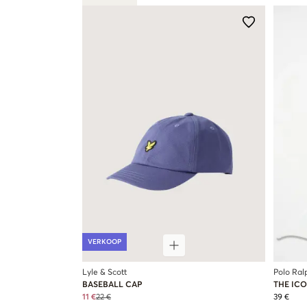
VERKOOP
Lyle & Scott
Polo Ral
BASEBALL CAP
THE IC
11 €
22 €
39 €