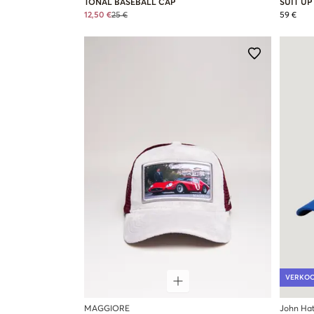
TONAL BASEBALL CAP
SUIT UP
12,50 €
25 €
59 €
VERKO
MAGGIORE
John Hat