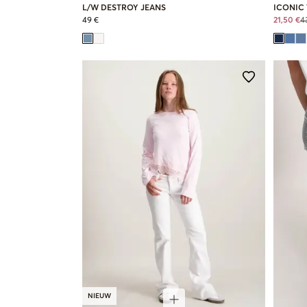
L/W DESTROY JEANS
ICONIC
49 €
21,50 €
4
NIEUW