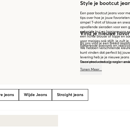
Style je bootcut jea
Een paar bootcut jeans voor meis
tips over hoe je jouw favoriete
simpel T-shirt of blouse en sne
opvallende sieraden voor een g
gebreide trui en laarzen voor e
Vind je nieuwe favor
een lichte blouse of topje en s
voor meisjes ook stijlt, je zult
Bij ons vind je een breed assor
flatterende pasvorm en veelzijd
We hebben verschillende kleure
kunt vinden dat perfect bij jou
levering heb je je nieuwe jeans 
favorieten vandaag nog en erva
Deze producten zijn onder ande
Tonen
Meer
...
re jeans
Wijde Jeans
Straight jeans