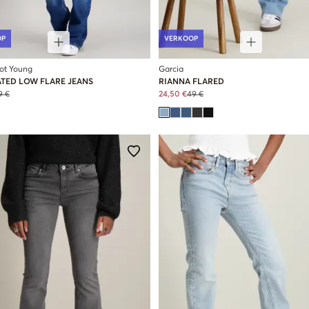
OP
VERKOOP
cot Young
Garcia
TED LOW FLARE JEANS
RIANNA FLARED
9 €
24,50 €
49 €