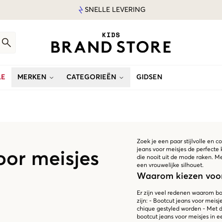
SNELLE LEVERING
LE
MERKEN
CATEGORIEËN
GIDSEN
Zoek je een paar stijlvolle en c
jeans voor meisjes de perfecte k
oor meisjes
die nooit uit de mode raken. Me
een vrouwelijke silhouet.
Waarom kiezen voor 
Er zijn veel redenen waarom bo
zijn: - Bootcut jeans voor meisj
chique gestyled worden - Met de
bootcut jeans voor meisjes in 