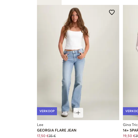
VERKOOP
VERKO
Lee
Gina Tri
GEORGIA FLARE JEAN
14+ SPA
17,50 €
35 €
19,50 €
3