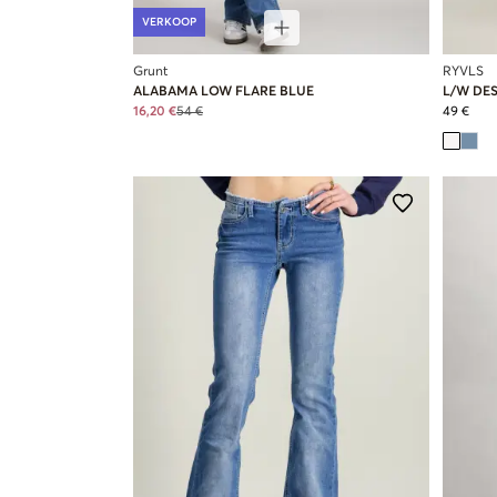
VERKOOP
Grunt
RYVLS
ALABAMA LOW FLARE BLUE
L/W DE
16,20 €
54 €
49 €