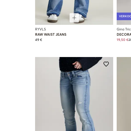
VERKO
RYVLS
Gina Tri
RAW WAIST JEANS
DECORA
49 €
19,50 €
3