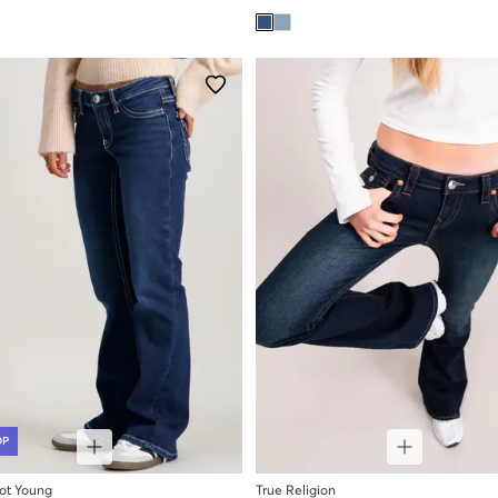
OP
cot Young
True Religion