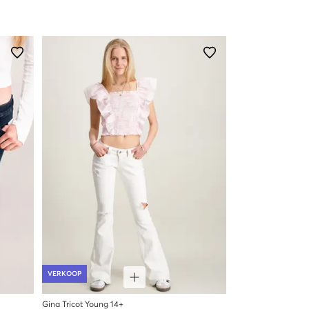
VERKOOP
Gina Tricot Young 14+