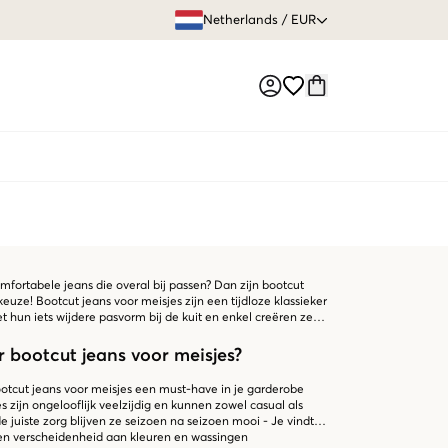
GRATIS VERZEN
Netherlands
/
EUR
Market switch
omfortabele jeans die overal bij passen? Dan zijn bootcut
euze! Bootcut jeans voor meisjes zijn een tijdloze klassieker
t hun iets wijdere pasvorm bij de kuit en enkel creëren ze
bootcut jeans voor meisjes?
otcut jeans voor meisjes een must-have in je garderobe
es zijn ongelooflijk veelzijdig en kunnen zowel casual als
 juiste zorg blijven ze seizoen na seizoen mooi - Je vindt
een verscheidenheid aan kleuren en wassingen