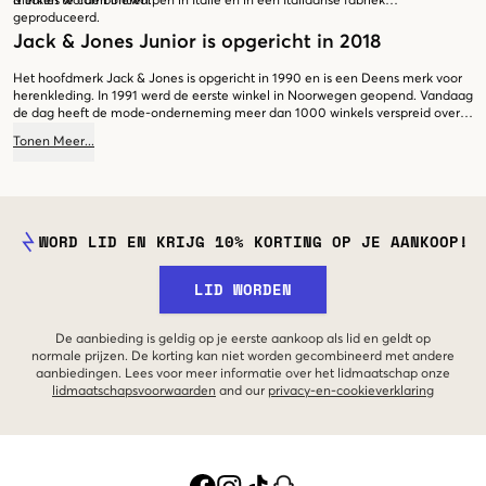
merken te combineren.
& Jones worden ontworpen in Italië en in een Italiaanse fabriek
geproduceerd.
Jack & Jones Junior is opgericht in 2018
Het hoofdmerk Jack & Jones is opgericht in 1990 en is een Deens merk voor
herenkleding. In 1991 werd de eerste winkel in Noorwegen geopend. Vandaag
de dag heeft de mode-onderneming meer dan 1000 winkels verspreid over
Europa. Jack & Jones Junior is opgericht in 2018 en heeft zich snel geliefd
Tonen
Meer
...
gemaakt bij het jonge publiek. Het merk profileert zich als de perfecte keuze
voor modebewuste jongeren die waarde hechten aan kwaliteit, design en
betaalbaarheid.
WORD LID EN KRIJG 10% KORTING OP JE AANKOOP!
LID WORDEN
De aanbieding is geldig op je eerste aankoop als lid en geldt op
normale prijzen. De korting kan niet worden gecombineerd met andere
aanbiedingen. Lees voor meer informatie over het lidmaatschap onze
lidmaatschapsvoorwaarden
and our
privacy-en-cookieverklaring