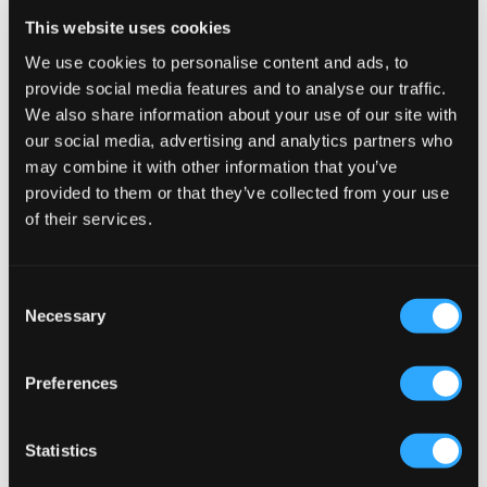
Jack & Jones
Jack & Jones
This website uses cookies
JJICLARK JJORIGINAL AKM 023
JJIALEX JJORIGINAL AKM 412
We use cookies to personalise content and ads, to
NOOS JNR
45 €
39 €
provide social media features and to analyse our traffic.
We also share information about your use of our site with
our social media, advertising and analytics partners who
may combine it with other information that you’ve
provided to them or that they’ve collected from your use
of their services.
Consent
Necessary
Selection
Preferences
Jack & Jones
Jack & Jones
Statistics
JJESTAR JJ TEE SS
JJICHRIS JJORIGINAL AKM 920
NOOS JNR
19 €