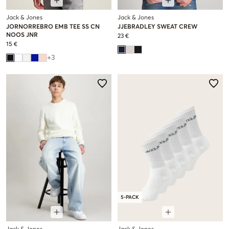
Jack & Jones
Jack & Jones
JORNORREBRO EMB TEE SS CN
JJEBRADLEY SWEAT CREW
NOOS JNR
23 €
15 €
+
3
5-PACK