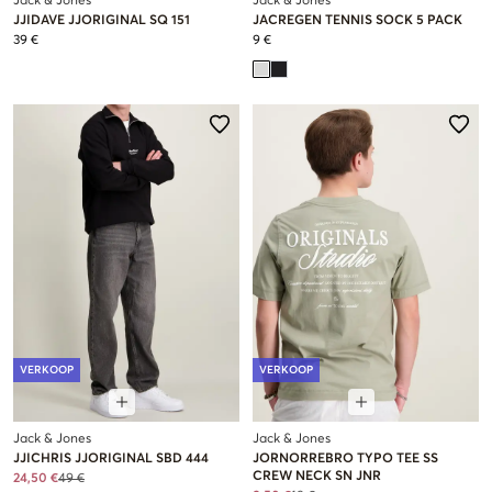
Jack & Jones
Jack & Jones
JJIDAVE JJORIGINAL SQ 151
JACREGEN TENNIS SOCK 5 PACK
39 €
9 €
VERKOOP
VERKOOP
Jack & Jones
Jack & Jones
JJICHRIS JJORIGINAL SBD 444
JORNORREBRO TYPO TEE SS
CREW NECK SN JNR
24,50 €
49 €