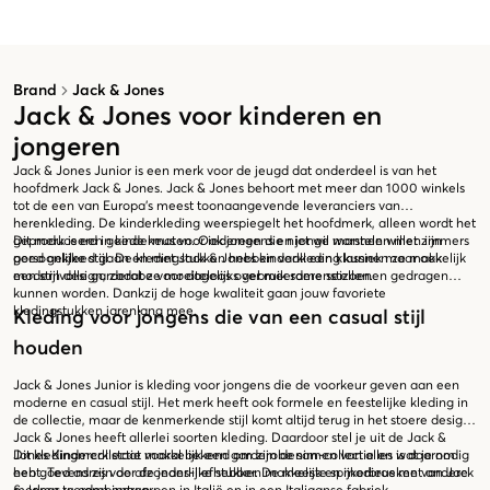
Brand
Jack & Jones
Jack & Jones voor kinderen en
jongeren
Jack & Jones Junior is een merk voor de jeugd dat onderdeel is van het
hoofdmerk Jack & Jones. Jack & Jones behoort met meer dan 1000 winkels
tot de een van Europa’s meest toonaangevende leveranciers van
herenkleding. De kinderkleding weerspiegelt het hoofdmerk, alleen wordt het
geproduceerd in kindermaten. Ook jongens en jonge mannen willen immers
Dit merk is een goede keus voor iedereen die niet wil worstelen met zijn
goed gekleed gaan en met Jack & Jones kinderkleding kunnen ze makkelijk
persoonlijke stijl. De kledingstukken hebben vaak een klassiek maar ook
een stijlvolle garderobe voor dagelijks gebruik samenstellen.
modern design, zodat ze moeiteloos over meerdere seizoenen gedragen
kunnen worden. Dankzij de hoge kwaliteit gaan jouw favoriete
kledingstukken jarenlang mee.
Kleding voor jongens die van een casual stijl
houden
Jack & Jones Junior is kleding voor jongens die de voorkeur geven aan een
moderne en casual stijl. Het merk heeft ook formele en feestelijke kleding in
de collectie, maar de kenmerkende stijl komt altijd terug in het stoere design.
Jack & Jones heeft allerlei soorten kleding. Daardoor stel je uit de Jack &
Jones Kindercollectie makkelijk een garderobe samen van alles wat je nodig
Dit kledingmerk staat vooral bekend om zijn denim-collectie en is daarom
hebt. Tevens zijn de afzonderlijke stukken makkelijk en modieus met andere
een goed adres voor de jeans-liefhebber. De meeste spijkerbroeken van Jack