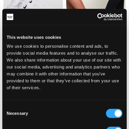
This website uses cookies
3-PACK
3-PACK
We use cookies to personalise content and ads, to
provide social media features and to analyse our traffic.
Nike
Nike
We also share information about your use of our site with
U NK LTWT NS 3PR-VALUE 108
U NK V CUSH CREW 3P VALUE
15 €
15 €
our social media, advertising and analytics partners who
may combine it with other information that you’ve
provided to them or that they’ve collected from your use
of their services.
Consent
Necessary
Selection