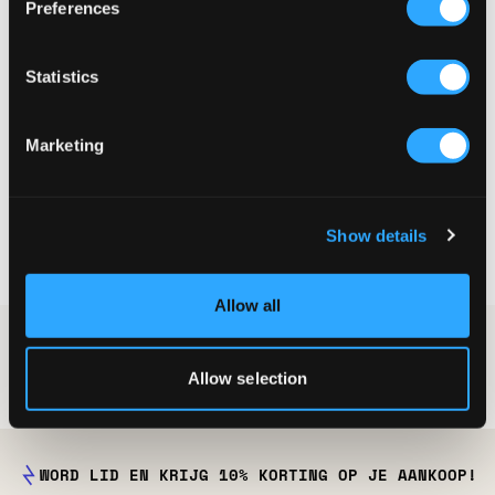
Preferences
Statistics
3-PACK
Marketing
Nike
U NK LTWT NS 3PR-VALUE 108
15 €
Show details
Allow all
Meisjes
Kousen & sokken
Kousen & sokken voor meisjes
Allow selection
WORD LID EN KRIJG 10% KORTING OP JE AANKOOP!