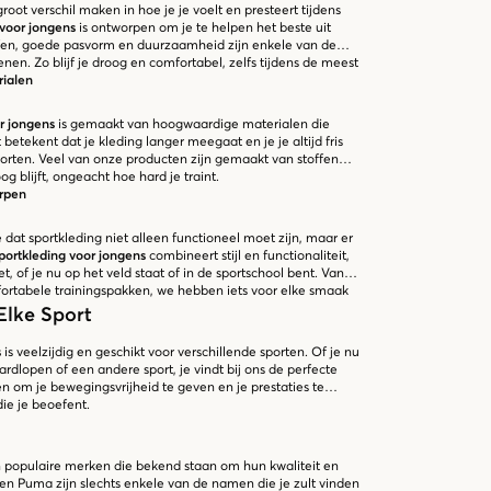
root verschil maken in hoe je je voelt en presteert tijdens
 voor jongens
is ontworpen om je te helpen het beste uit
ffen, goede pasvorm en duurzaamheid zijn enkele van de
en. Zo blijf je droog en comfortabel, zelfs tijdens de meest
ialen
r jongens
is gemaakt van hoogwaardige materialen die
etekent dat je kleding langer meegaat en je je altijd fris
porten. Veel van onze producten zijn gemaakt van stoffen
og blijft, ongeacht hoe hard je traint.
erpen
 dat sportkleding niet alleen functioneel moet zijn, maar er
portkleding voor jongens
combineert stijl en functionaliteit,
ziet, of je nu op het veld staat of in de sportschool bent. Van
mfortabele trainingspakken, we hebben iets voor elke smaak
Elke Sport
s
is veelzijdig en geschikt voor verschillende sporten. Of je nu
ardlopen of een andere sport, je vindt bij ons de perfecte
en om je bewegingsvrijheid te geven en je prestaties te
ie je beoefent.
 populaire merken die bekend staan om hun kwaliteit en
s en Puma zijn slechts enkele van de namen die je zult vinden