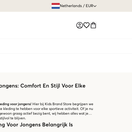
GRATIS VERZEN
Netherlands
/
EUR
Market switch
ongens: Comfort En Stijl Voor Elke
leding voor jongens
! Hier bij Kids Brand Store begrijpen we
te kleding te hebben voor elke sportieve activiteit. Of je nu
 gewoon graag actief bezig bent, wij hebben alles wat je
jlvol te blijven.
g Voor Jongens Belangrijk Is