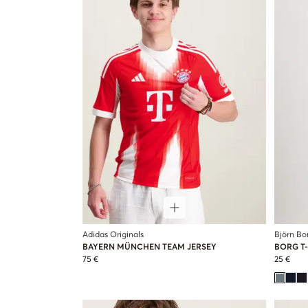
Adidas Originals
Björn Bo
BAYERN MÜNCHEN TEAM JERSEY
BORG T-
75 €
25 €