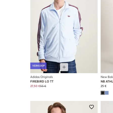
VERKOOP
Adidas Originals
New Bal
FIREBIRD LO TT
NB ATHL
27,50 €
55 €
25 €