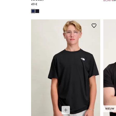
27,50 €
5
49 €
NIEUW