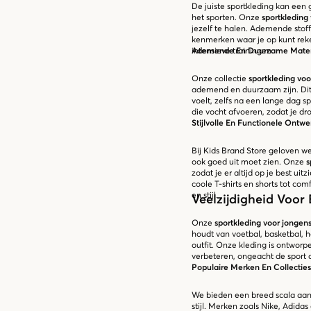
De juiste sportkleding kan een g
het sporten. Onze
sportkleding
jezelf te halen. Ademende sto
kenmerken waar je op kunt reken
intensieve trainingen.
Ademende En Duurzame Mater
Onze collectie
sportkleding voo
ademend en duurzaam zijn. Dit b
voelt, zelfs na een lange dag s
die vocht afvoeren, zodat je dro
Stijlvolle En Functionele Ontw
Bij Kids Brand Store geloven we
ook goed uit moet zien. Onze
s
zodat je er altijd op je best uit
coole T-shirts en shorts tot co
en stijl.
Veelzijdigheid Voor 
Onze
sportkleding voor jongen
houdt van voetbal, basketbal, h
outfit. Onze kleding is ontworp
verbeteren, ongeacht de sport d
Populaire Merken En Collecties
We bieden een breed scala aan
stijl. Merken zoals Nike, Adida