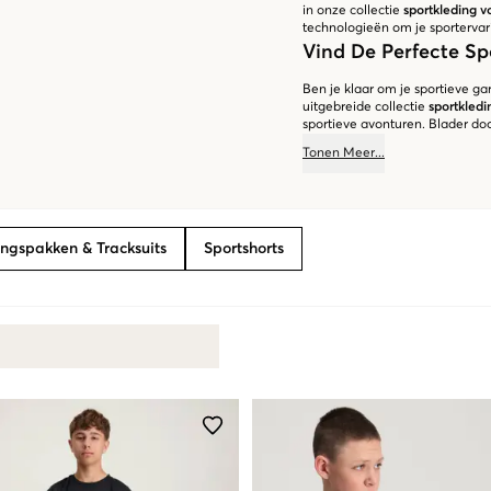
in onze collectie
sportkleding v
technologieën om je sportervar
Vind De Perfecte Sp
Ben je klaar om je sportieve g
uitgebreide collectie
sportkledi
sportieve avonturen. Blader door
behoeften past. Veel plezier m
Tonen
Meer
...
ingspakken & Tracksuits
Sportshorts