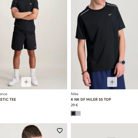
ance
Nike
ETIC TEE
K NK DF MILER SS TOP
29 €