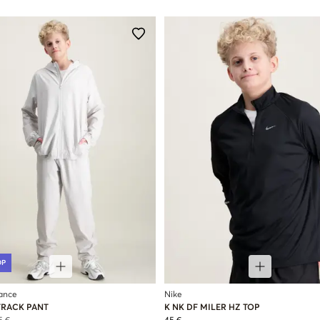
OP
ance
Nike
TRACK PANT
K NK DF MILER HZ TOP