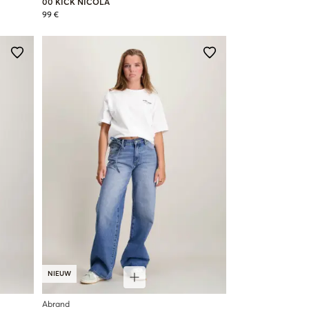
00 KICK NICOLA
99 €
NIEUW
Abrand