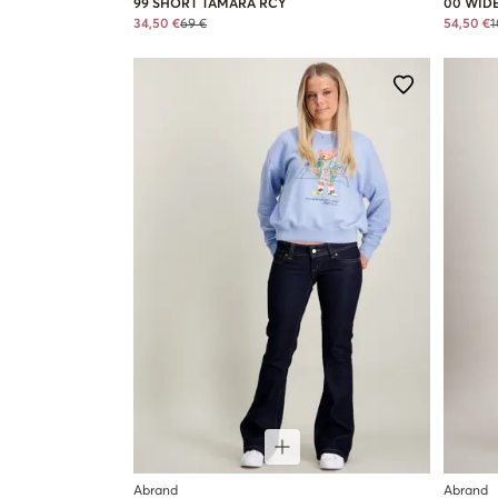
99 SHORT TAMARA RCY
00 WIDE
34,50 €
69 €
54,50 €
1
Abrand
Abrand