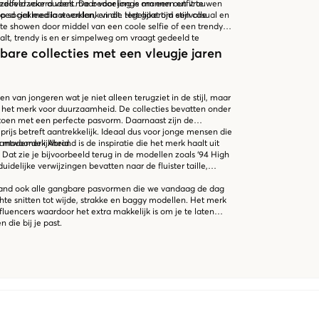
zelfverzekerd voelt. De bedoeling is om een outfit te
 bedoeld voor ouders maar voor jonge mannen en vrouwen
oed gekleed laat voelen, en die tegelijkertijd een casual en
 social media weerklank vindt. Het gaat om stijlvolle
it te showen door middel van een coole selfie of een trendy
alt, trendy is en er simpelweg om vraagt gedeeld te
are collecties met een vleugje jaren
n van jongeren wat je niet alleen terugziet in de stijl, maar
 het merk voor duurzaamheid. De collecties bevatten onder
toen met een perfecte pasvorm. Daarnaast zijn de
ijs betreft aantrekkelijk. Ideaal dus voor jonge mensen die
rantwoordelijkheid.
 modemerk Abrand is de inspiratie die het merk haalt uit
 Dat zie je bijvoorbeeld terug in de modellen zoals ‘94 High
uidelijke verwijzingen bevatten naar de fluister taille,
rand ook alle gangbare pasvormen die we vandaag de dag
te snitten tot wijde, strakke en baggy modellen. Het merk
luencers waardoor het extra makkelijk is om je te laten
n die bij je past.