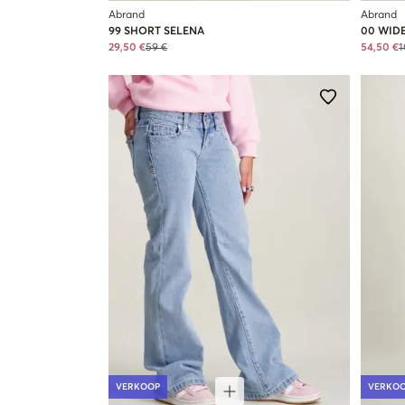
Abrand
Abrand
99 SHORT SELENA
00 WID
29,50 €
59 €
54,50 €
1
VERKOOP
VERKO