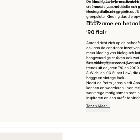
die maakt dat je je modieus en 
De kleding van Abrand is niet
creëren die je comfortabel en g
die houden van mode die ook op
moderne uitstraling geeft.
kleding die je zin geeft je outf
groepsfoto. Kleding dus die opv
worden.
Duurzame en betaalb
‘90 flair
Abrand richt zich op de behoefte
ook aan de constante inzet van
meer kleding van biologisch ka
hoogwaardige stukken ook wat pr
waarde hechten aan stijl en ve
Een belangrijk kenmerk van het
trends uit de jaren ‘90 en 2000.
& Wide’ en ‘00 Super Low’, die d
baggy en vintage look.
Naast de Retro-jeans biedt Ab
kennen en waarderen - van rech
werkt regelmatig samen met inf
inspireren en een outfit te vinde
Tonen
Meer
...