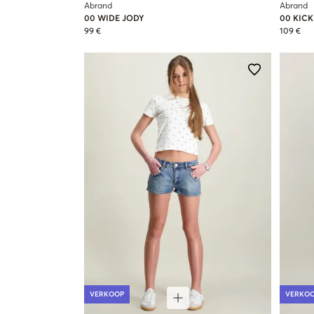
Abrand
Abrand
00 WIDE JODY
00 KICK
99 €
109 €
VERKOOP
VERKO