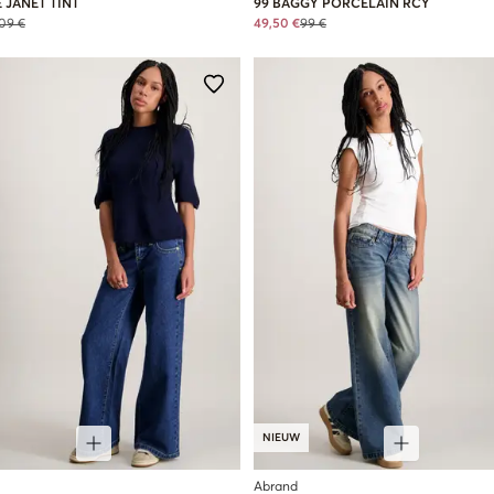
 JANET TINT
99 BAGGY PORCELAIN RCY
09 €
49,50 €
99 €
NIEUW
Abrand