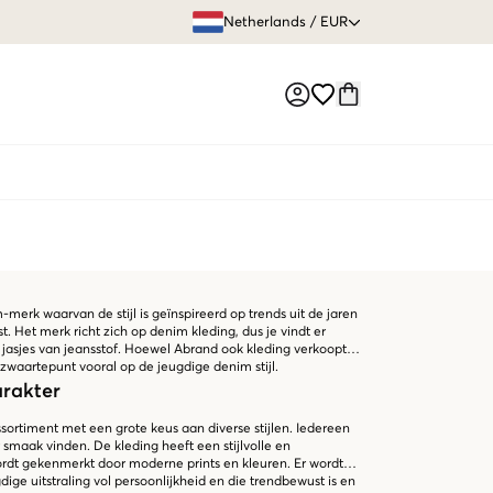
GRATIS VERZEN
Netherlands
/
EUR
Market switch
-merk waarvan de stijl is geïnspireerd op trends uit de jaren
 Het merk richt zich op denim kleding, dus je vindt er
 jasjes van jeansstof. Hoewel Abrand ook kleding verkoopt
 zwaartepunt vooral op de jeugdige denim stijl.
arakter
ssortiment met een grote keus aan diverse stijlen. Iedereen
ar smaak vinden. De kleding heeft een stijlvolle en
wordt gekenmerkt door moderne prints en kleuren. Er wordt
ige uitstraling vol persoonlijkheid en die trendbewust is en