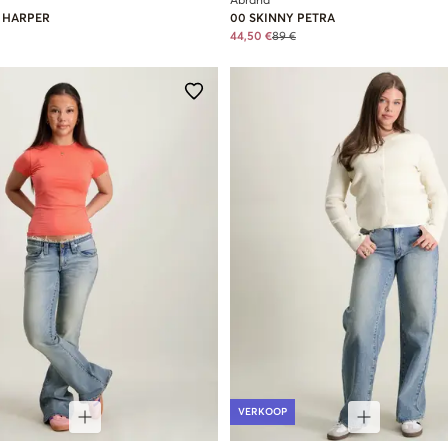
Abrand
K HARPER
00 SKINNY PETRA
44,50 €
89 €
VERKOOP