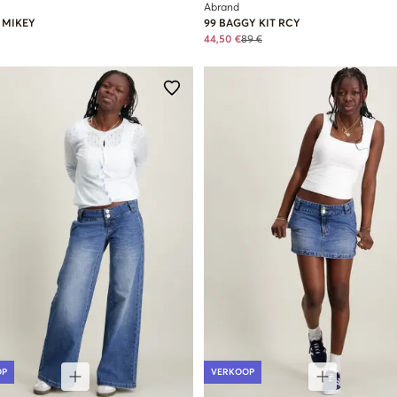
Abrand
 MIKEY
99 BAGGY KIT RCY
44,50 €
89 €
OP
VERKOOP