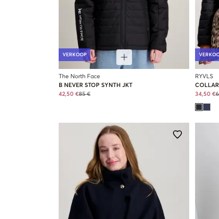
VERKOOP
VERKO
The North Face
RYVLS
B NEVER STOP SYNTH JKT
COLLAR
42,50 €
85 €
34,50 €
6