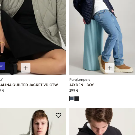
OP
LY
Parajumpers
ALINA QUILTED JACKET VD OTW
JAYDEN - BOY
9 €
299 €