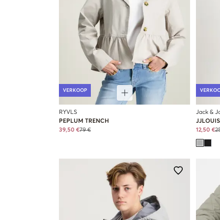
VERKOOP
VERKO
RYVLS
Jack & J
PEPLUM TRENCH
JJLOUI
39,50 €
79 €
12,50 €
2