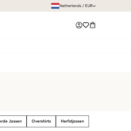
GRATIS VERZEN
Netherlands
/
EUR
Market switch
rde Jassen
Overshirts
Herfstjassen