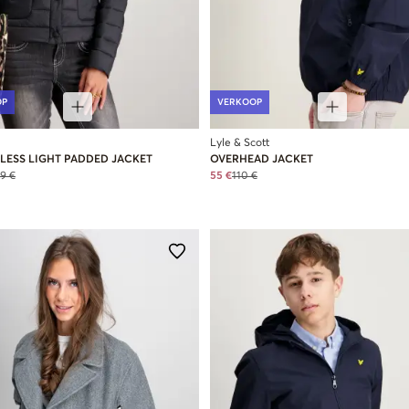
OP
VERKOOP
Lyle & Scott
LESS LIGHT PADDED JACKET
OVERHEAD JACKET
9 €
55 €
110 €