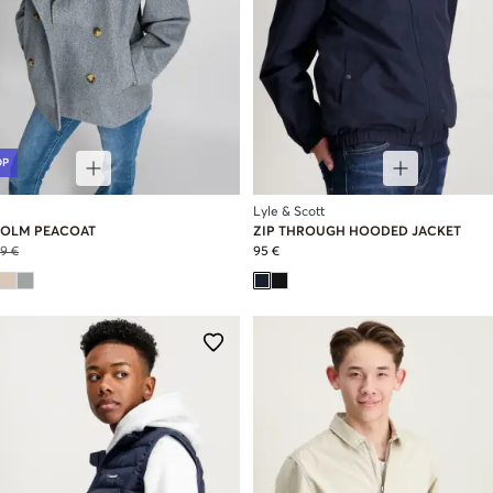
OP
Lyle & Scott
OLM PEACOAT
ZIP THROUGH HOODED JACKET
9 €
95 €