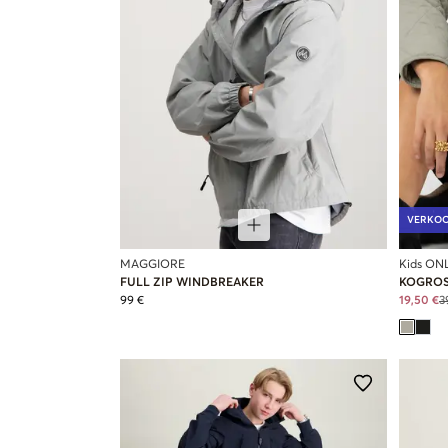
VERKO
MAGGIORE
Kids ON
FULL ZIP WINDBREAKER
KOGROS
99 €
19,50 €
3