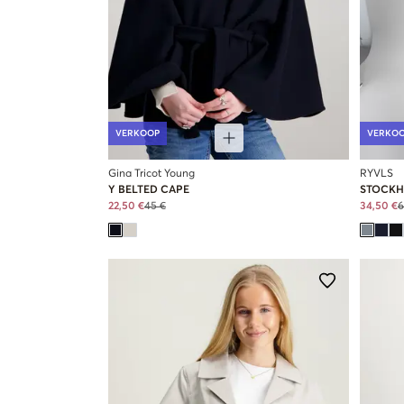
VERKOOP
VERKO
Gina Tricot Young
RYVLS
Y BELTED CAPE
STOCKH
22,50 €
45 €
34,50 €
6