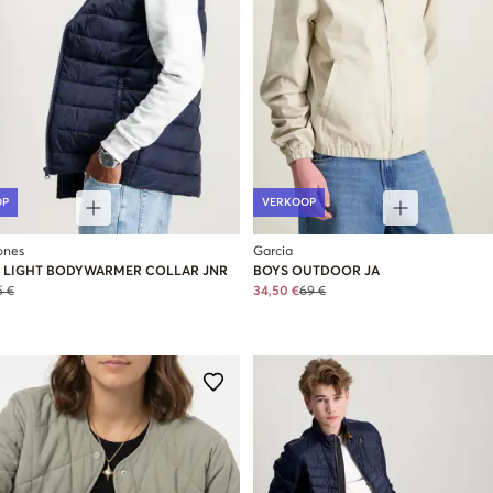
OP
VERKOOP
ones
Garcia
S LIGHT BODYWARMER COLLAR JNR
BOYS OUTDOOR JA
5 €
34,50 €
69 €