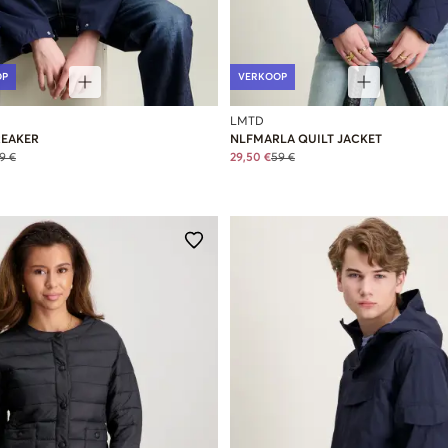
OP
VERKOOP
LMTD
EAKER
NLFMARLA QUILT JACKET
9 €
29,50 €
59 €