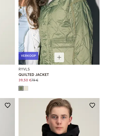
VERKOOP
RYVLS
QUILTED JACKET
39,50 €
79 €