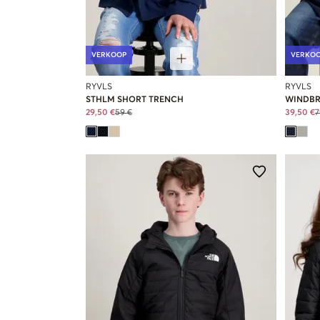
VERKOOP
VERKO
RYVLS
RYVLS
STHLM SHORT TRENCH
WINDBR
29,50 €
59 €
39,50 €
7