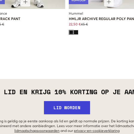
OP
VERKOOP
ance
Hummel
TRACK PANT
HMLJR ARCHIVE REGULAR POLY PAN
5 €
22,50 €
45 €
 LID EN KRIJG 10% KORTING OP JE AA
LID WORDEN
g is geldig op je eerste aankoop als lid en geldt op normale prijzen. De korting ka
neerd met andere aanbiedingen. Lees voor meer informatie over het lidmaatsc
lidmaatschapsvoorwaarden
and our
privacy-en-cookieverklaring