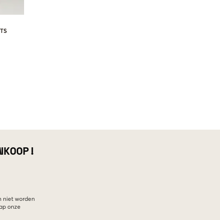
TS
NKOOP!
n niet worden
hap onze