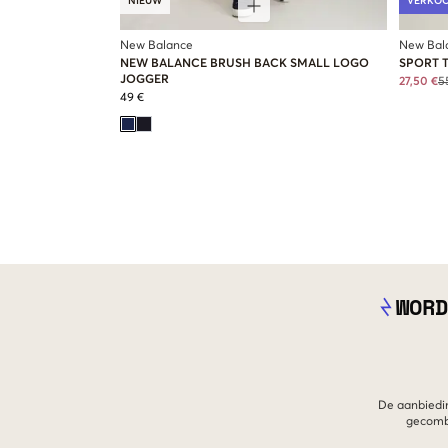
NIEUW
VERKO
New Balance
New Bal
NEW BALANCE BRUSH BACK SMALL LOGO
SPORT 
JOGGER
27,50 €
5
49 €
WORD
De aanbiedin
gecombi