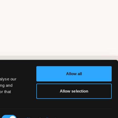
Allow all
alyse our
ing and
Allow selection
r that