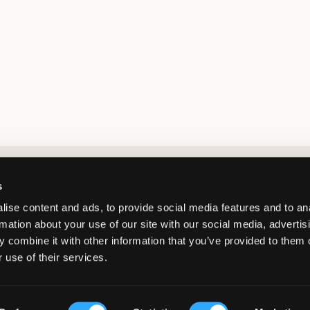
Market switcher
s
ise content and ads, to provide social media features and to an
rmation about your use of our site with our social media, advertis
 combine it with other information that you’ve provided to them o
 use of their services.
Netherlands
/
EUR
© Copyright 2026 Kids Brand Store AB