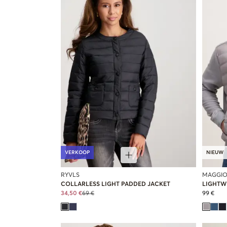
VERKOOP
NIEUW
RYVLS
MAGGIO
COLLARLESS LIGHT PADDED JACKET
LIGHTW
34,50 €
69 €
99 €