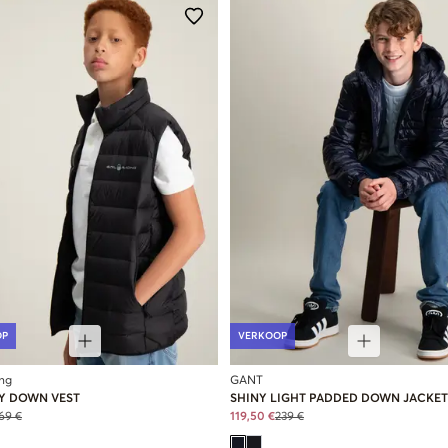
OP
VERKOOP
ing
GANT
AY DOWN VEST
SHINY LIGHT PADDED DOWN JACKET
69 €
119,50 €
239 €