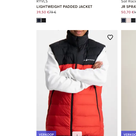
RYVLS
Sail Rac
LIGHTWEIGHT PADDED JACKET
JR SPR
39,50 €
79 €
50,70 €
1
VERKOOP
VERKO