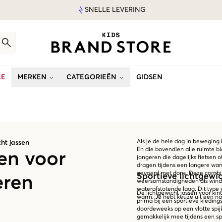
SNELLE LEVERING
LE
MERKEN
CATEGORIEËN
GIDSEN
Als je de hele dag in beweging b
ht jassen
En die bovendien alle ruimte bi
en voor
jongeren die dagelijks fietsen o
dragen tijdens een langere wan
gevoerd met dons. Deze combin
Sportieve lichtgewic
eren
weersomstandigheden als wind e
waterafstotende laag. Dit type 
De lichtgewicht jassen voor ki
warm. Je hebt keuze uit een na
prima bij een sportieve kledings
doordeweeks op een vlotte spijk
gemakkelijk mee tijdens een spo