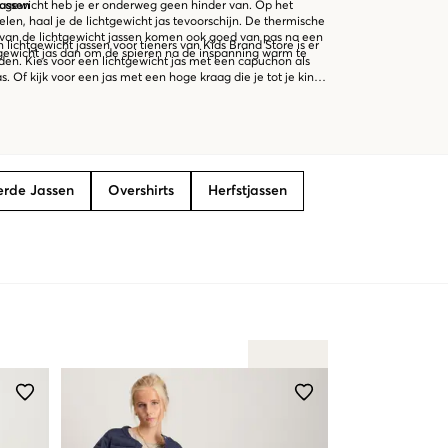
te gewicht heb je er onderweg geen hinder van. Op het
jassen
len, haal je de lichtgewicht jas tevoorschijn. De thermische
van de lichtgewicht jassen komen ook goed van pas na een
lichtgewicht jassen voor tieners van Kids Brand Store is er
htgewicht jas dan om de spieren na de inspanning warm te
den. Kies voor een lichtgewicht jas met een capuchon als
. Of kijk voor een jas met een hoge kraag die je tot je kin
egen de wind en kou te beschermen. De stiksels van de
roon aan de buitenkant van de jas. De lichtgewicht jassen
itssluitingen. Kies een passende kleur uit het assortiment
s met reflecterende elementen. Op die manier draagt de jas
eg.
rde Jassen
Overshirts
Herfstjassen