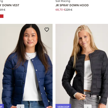
ing
Sail Racing
AY DOWN VEST
JR SPRAY DOWN HOOD
69 €
68,70 €
229 €
OP
VERKOOP