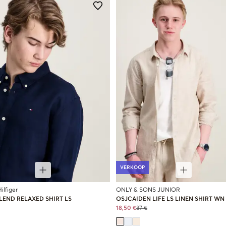
VERKOOP
lfiger
ONLY & SONS JUNIOR
LEND RELAXED SHIRT LS
OSJCAIDEN LIFE LS LINEN SHIRT WN
18,50 €
37 €