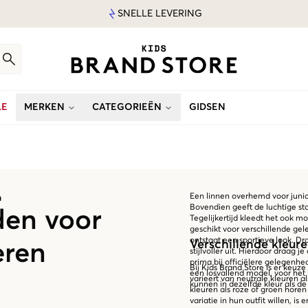
SNELLE LEVERING
LE
MERKEN
CATEGORIEËN
GIDSEN
Een linnen overhemd voor juni
n
Bovendien geeft de luchtige sto
en voor
Tegelijkertijd kleedt het ook m
geschikt voor verschillende g
ontstaat een sportieve look. Dra
Verschillende kleur
eren
stijlvoller uit. Hierdoor draag 
prima bij officiëlere gelegenhe
Bij Kids Brand Store is er keuze
een losvallend model, voor he
varieert van neutrale kleuren a
kunnen in dezelfde kleur als de 
kleuren als roze of groen horen
variatie in hun outfit willen, i