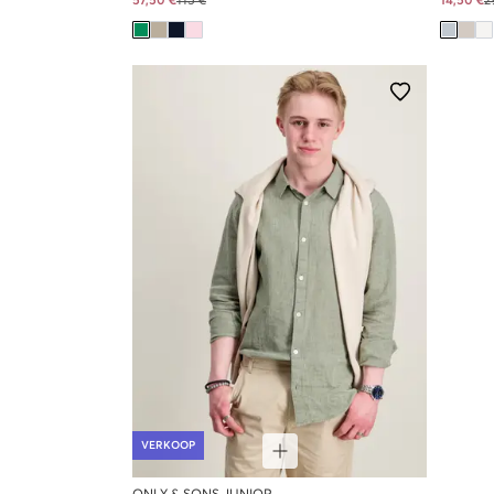
57,50 €
115 €
14,50 €
2
VERKOOP