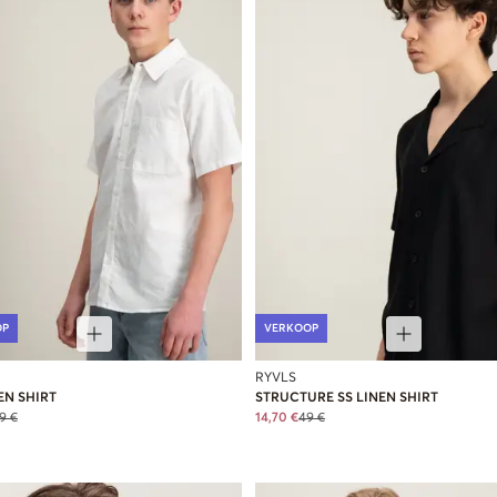
OP
VERKOOP
RYVLS
EN SHIRT
STRUCTURE SS LINEN SHIRT
9 €
14,70 €
49 €