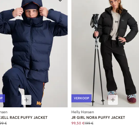
OP
VERKOOP
nsen
Helly Hansen
FJELL RACE PUFFY JACKET
JR GIRL NORA PUFFY JACKET
99 €
99,50 €
199 €