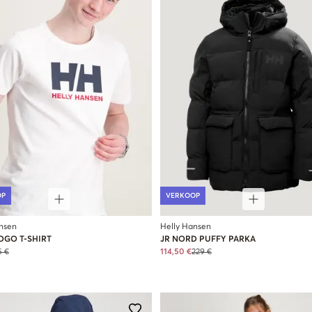
OP
VERKOOP
nsen
Helly Hansen
OGO T-SHIRT
JR NORD PUFFY PARKA
5 €
114,50 €
229 €