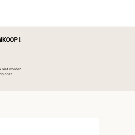
NKOOP!
n niet worden
hap onze