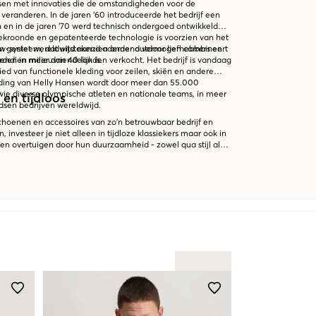
en met innovaties die de omstandigheden voor de
veranderen. In de jaren ‘60 introduceerde het bedrijf een
n en in de jaren ‘70 werd technisch ondergoed ontwikkeld
ekroonde en gepatenteerde technologie is voorzien van het
w-systeem, dat uitstekend ademend vermogen combineert
 geniet wereldwijd aanzien onder outdoor liefhebbers en
ndien milieuvriendelijk is.
rden in meer dan 40 landen verkocht. Het bedrijf is vandaag
ed van functionele kleding voor zeilen, skiën en andere
eding van Helly Hansen wordt door meer dan 55.000
wie diverse olympische atleten en nationale teams, in meer
en tijdloos
dsen bedrijven wereldwijd.
schoenen en accessoires van zo’n betrouwbaar bedrijf en
 investeer je niet alleen in tijdloze klassiekers maar ook in
en overtuigen door hun duurzaamheid - zowel qua stijl als
veilige keuze zijn voor elke garderobe. Voor liefhebbers
 en skiën, is Helly Hansen de eerste keus. Maar het merk
oor sector. Ook in het dagelijks leven zijn de robuuste en
fect geschikt voor een Scandinavisch klimaat en ideaal voor
k hecht er waarde aan comfortabele, duurzame en stijlvolle
die technische materialen combineren met een
esign.