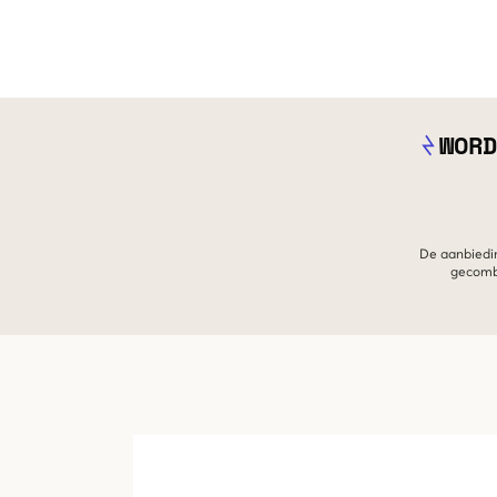
WORD
De aanbiedin
gecombi