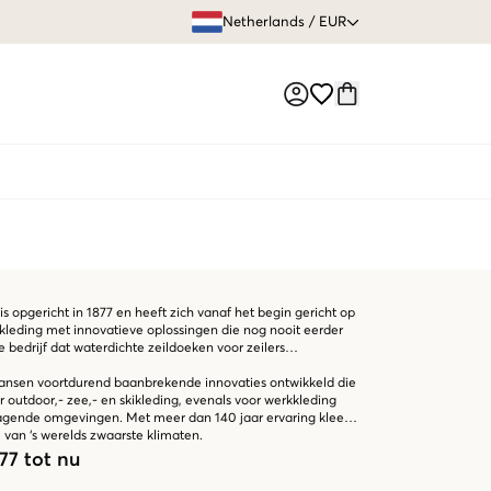
GRATIS VERZEN
Netherlands
/
EUR
Market switch
 opgericht in 1877 en heeft zich vanaf het begin gericht op
 kleding met innovatieve oplossingen die nog nooit eerder
e bedrijf dat waterdichte zeildoeken voor zeilers
y Hansen voortdurend baanbrekende innovaties ontwikkeld die
 outdoor,- zee,- en skikleding, evenals voor werkkleding
agende omgevingen. Met meer dan 140 jaar ervaring kleedt
van ‘s werelds zwaarste klimaten.
77 tot nu