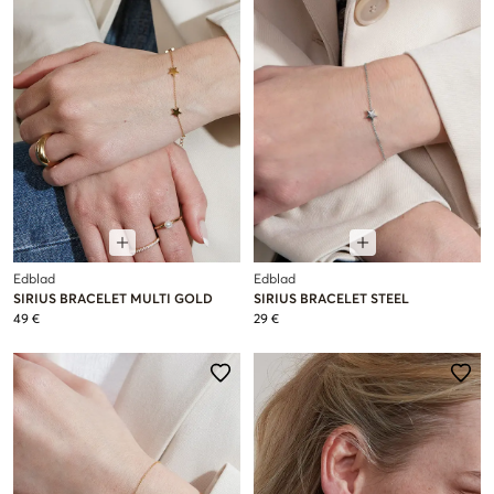
Edblad
Edblad
SIRIUS BRACELET MULTI GOLD
SIRIUS BRACELET STEEL
49 €
29 €