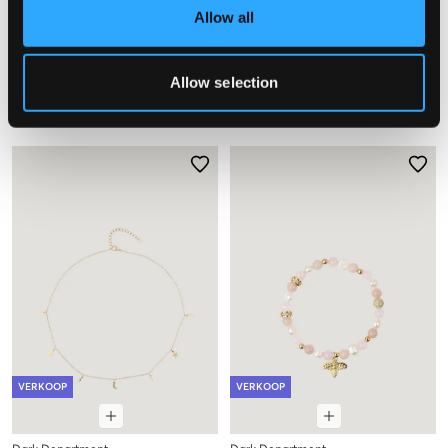
VERKOOP
VERKOOP
Allow all
Timi of Sweden
Timi of Sweden
Allow selection
WINRY - IRREGULAR FLOWER
MALIN - STARFISH STUD EARRINGS
DANGLING NECKLACE
17,50 €
35 €
17,50 €
35 €
VERKOOP
VERKOOP