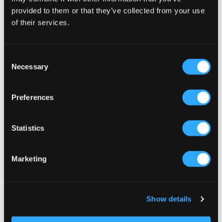
provided to them or that they’ve collected from your use
of their services.
VERKOOP
VERKOOP
Consent
Necessary
Selection
Edblad
Edblad
ALBA HOOPS GOLD
ALBA HOOPS STEEL
24,50 €
49 €
24,50 €
49 €
Preferences
Statistics
Marketing
Show details