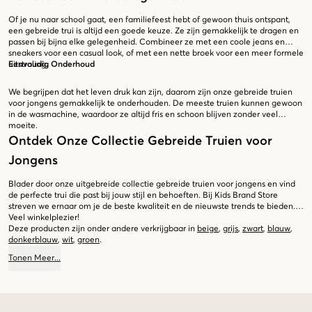
Of je nu naar school gaat, een familiefeest hebt of gewoon thuis ontspant,
een gebreide trui is altijd een goede keuze. Ze zijn gemakkelijk te dragen en
passen bij bijna elke gelegenheid. Combineer ze met een coole jeans en
sneakers voor een casual look, of met een nette broek voor een meer formele
uitstraling.
Eenvoudig Onderhoud
We begrijpen dat het leven druk kan zijn, daarom zijn onze gebreide truien
voor jongens gemakkelijk te onderhouden. De meeste truien kunnen gewoon
in de wasmachine, waardoor ze altijd fris en schoon blijven zonder veel
moeite.
Ontdek Onze Collectie Gebreide Truien voor
Jongens
Blader door onze uitgebreide collectie gebreide truien voor jongens en vind
de perfecte trui die past bij jouw stijl en behoeften. Bij Kids Brand Store
streven we ernaar om je de beste kwaliteit en de nieuwste trends te bieden.
Veel winkelplezier!
Deze producten zijn onder andere verkrijgbaar in
beige
,
grijs
,
zwart
,
blauw
,
donkerblauw
,
wit
,
groen
.
Tonen
Meer
...