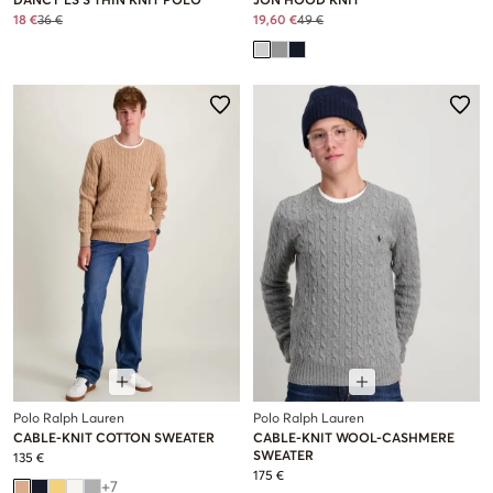
DANCY LS S THIN KNIT POLO
JON HOOD KNIT
18 €
36 €
19,60 €
49 €
Polo Ralph Lauren
Polo Ralph Lauren
CABLE-KNIT COTTON SWEATER
CABLE-KNIT WOOL-CASHMERE
SWEATER
135 €
175 €
+
7