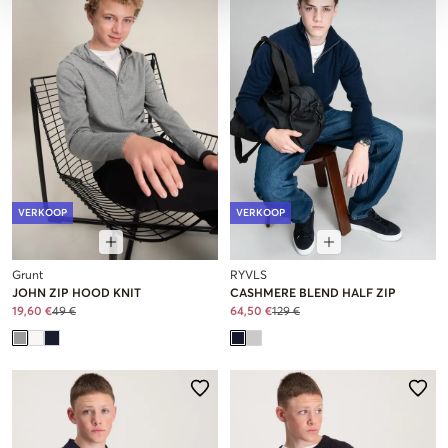
VERKOOP
VERKOOP
Grunt
RYVLS
JOHN ZIP HOOD KNIT
CASHMERE BLEND HALF ZIP
19,60 €
49 €
64,50 €
129 €