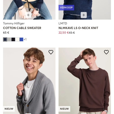
VERKOOP
Tommy Hilfiger
LMTD
COTTON CABLE SWEATER
NLMKAVE LS O-NECK KNIT
65 €
22,50 €
45 €
+
1
NIEUW
NIEUW