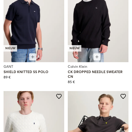
NIEUW
NIEUW
GANT
Calvin Klein
SHIELD KNITTED SS POLO
CK DROPPED NEEDLE SWEATER
CN
89 €
85 €