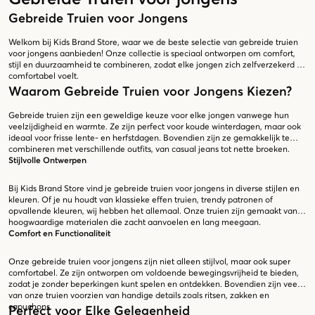
Gebreide Truien voor Jongens
Welkom bij Kids Brand Store, waar we de beste selectie van gebreide truien
voor jongens aanbieden! Onze collectie is speciaal ontworpen om comfort,
stijl en duurzaamheid te combineren, zodat elke jongen zich zelfverzekerd en
comfortabel voelt.
Waarom Gebreide Truien voor Jongens Kiezen?
Gebreide truien zijn een geweldige keuze voor elke jongen vanwege hun
veelzijdigheid en warmte. Ze zijn perfect voor koude winterdagen, maar ook
ideaal voor frisse lente- en herfstdagen. Bovendien zijn ze gemakkelijk te
combineren met verschillende outfits, van casual jeans tot nette broeken.
Stijlvolle Ontwerpen
Bij Kids Brand Store vind je gebreide truien voor jongens in diverse stijlen en
kleuren. Of je nu houdt van klassieke effen truien, trendy patronen of
opvallende kleuren, wij hebben het allemaal. Onze truien zijn gemaakt van
hoogwaardige materialen die zacht aanvoelen en lang meegaan.
Comfort en Functionaliteit
Onze gebreide truien voor jongens zijn niet alleen stijlvol, maar ook super
comfortabel. Ze zijn ontworpen om voldoende bewegingsvrijheid te bieden,
zodat je zonder beperkingen kunt spelen en ontdekken. Bovendien zijn veel
van onze truien voorzien van handige details zoals ritsen, zakken en
capuchons.
Perfect voor Elke Gelegenheid