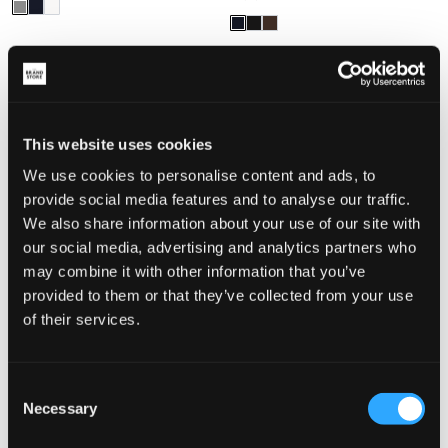
This website uses cookies
We use cookies to personalise content and ads, to
provide social media features and to analyse our traffic.
We also share information about your use of our site with
our social media, advertising and analytics partners who
may combine it with other information that you’ve
provided to them or that they’ve collected from your use
NIEUW
NIEUW
of their services.
Polo Ralph Lauren
Polo Ralph Lauren
COTTON QUARTER-ZIP SWEATER
CABLE-KNIT COTTON SWEATER
Consent
145 €
135 €
Necessary
Selection
+
7