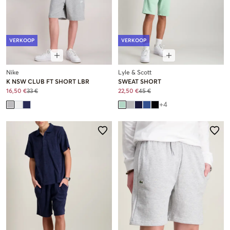
VERKOOP
VERKOOP
Nike
Lyle & Scott
K NSW CLUB FT SHORT LBR
SWEAT SHORT
16,50 €
33 €
22,50 €
45 €
+
4