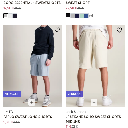
BORG ESSENTIAL 1 SWEATSHORTS
SWEAT SHORT
17,50 €
35 €
22,50 €
45 €
+
4
VERKOOP
VERKOOP
LMTD
Jack & Jones
FARJO SWEAT LONG SHORTS
JPSTKANE SOHO SWEAT SHORTS
MID JNR
9,50 €
19 €
11 €
22 €