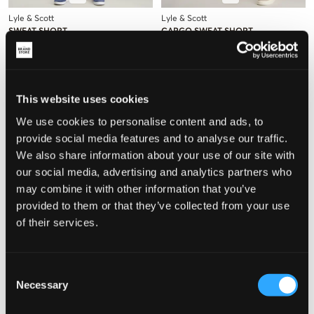
Lyle & Scott
Lyle & Scott
SWEAT SHORT
CARGO SWEAT SHORT
22,50 €
45 €
29,50 €
59 €
+
4
This website uses cookies
We use cookies to personalise content and ads, to
provide social media features and to analyse our traffic.
We also share information about your use of our site with
our social media, advertising and analytics partners who
may combine it with other information that you’ve
provided to them or that they’ve collected from your use
of their services.
VERKOOP
VERKOOP
Consent
Necessary
Selection
Champion
Calvin Klein
SHORTS
CKJ STACK LOGO JOGGER SHORTS