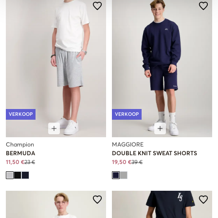
VERKOOP
VERKOOP
Champion
MAGGIORE
BERMUDA
DOUBLE KNIT SWEAT SHORTS
11,50 €
23 €
19,50 €
39 €