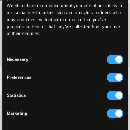
We also share information about your use of our site with
our social media, advertising and analytics partners who
WORD LID EN KRIJG 10% KORTING OP JE AANKOOP!
may combine it with other information that you’ve
provided to them or that they’ve collected from your use
LID WORDEN
of their services.
De aanbieding is geldig op je eerste aankoop als lid en geldt op
normale prijzen. De korting kan niet worden gecombineerd met andere
aanbiedingen. Lees voor meer informatie over het lidmaatschap onze
Consent
lidmaatschapsvoorwaarden
and our
privacy-en-cookieverklaring
Necessary
Selection
Preferences
Statistics
Klantenservice
Marketing
Voorwaarden