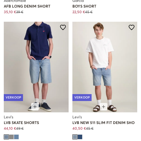
Abercrombie
Garcia
AFB LONG DENIM SHORT
BOYS SHORT
35,10 €
39 €
22,50 €
45 €
VERKOOP
VERKOOP
Levi's
Levi's
LVB SKATE SHORTS
LVB NEW 511 SLIM FIT DENIM SHO
44,10 €
49 €
40,50 €
45 €