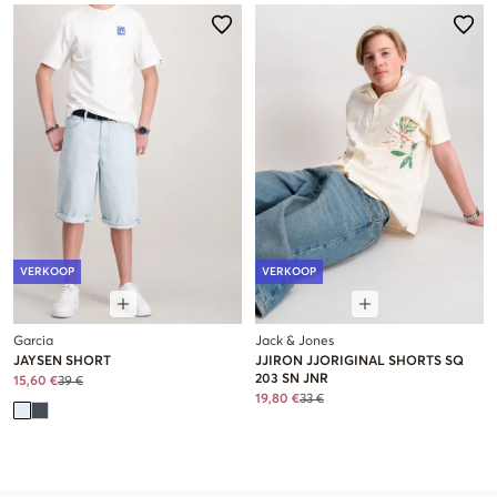
VERKOOP
VERKOOP
Garcia
Jack & Jones
JAYSEN SHORT
JJIRON JJORIGINAL SHORTS SQ
203 SN JNR
15,60 €
39 €
19,80 €
33 €