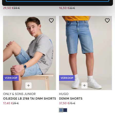
SHORTS
299 JNR
29,50 €
59 €
16,50 €
33 €
VERKOOP
VERKOOP
ONLY & SONS JUNIOR
HUGO
OSJEDGE LB 2788 TAI DNM SHORTS
DENIM SHORTS
17,40 €
29 €
37,50 €
75 €