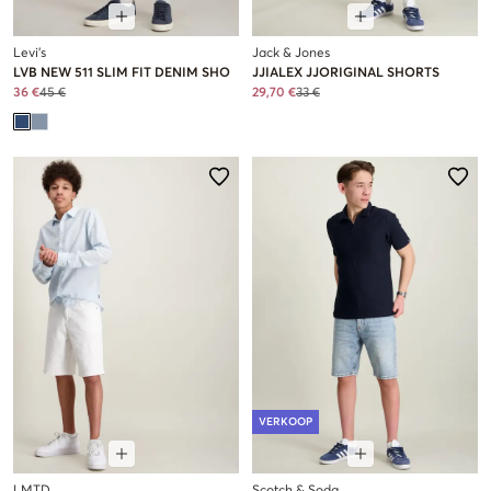
Levi's
Jack & Jones
LVB NEW 511 SLIM FIT DENIM SHO
JJIALEX JJORIGINAL SHORTS
36 €
45 €
29,70 €
33 €
VERKOOP
LMTD
Scotch & Soda