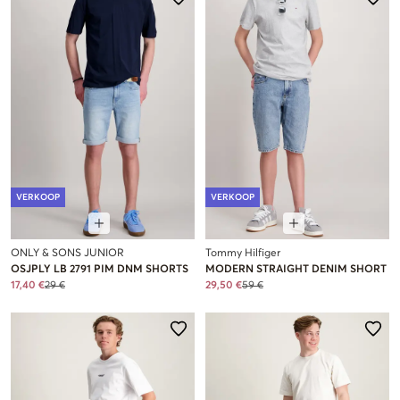
VERKOOP
VERKOOP
ONLY & SONS JUNIOR
Tommy Hilfiger
OSJPLY LB 2791 PIM DNM SHORTS
MODERN STRAIGHT DENIM SHORT
17,40 €
29 €
29,50 €
59 €