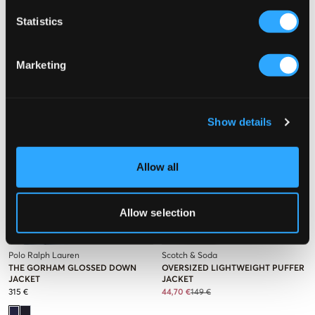
255 €
510 €
125,70 €
419 €
Statistics
Marketing
Show details
Allow all
Allow selection
VERKOOP
Polo Ralph Lauren
Scotch & Soda
THE GORHAM GLOSSED DOWN
OVERSIZED LIGHTWEIGHT PUFFER
JACKET
JACKET
315 €
44,70 €
149 €