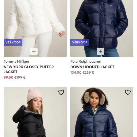
VERKOOP
VERKOOP
Tommy Hilfiger
Polo Ralph Lauren
NEW YORK GLOSSY PUFFER
DOWN HOODED JACKET
JACKET
134,50 €
269 €
99,50 €
199 €