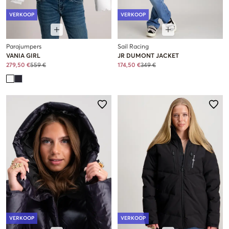
VERKOOP
VERKOOP
Parajumpers
Sail Racing
VANIA GIRL
JR DUMONT JACKET
279,50 €
559 €
174,50 €
349 €
VERKOOP
VERKOOP