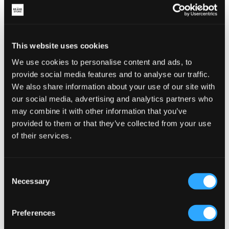
Moose Knuckles
Parajumpers
UNISEX 3Q
TILLY GIRL
347,50 €
695 €
255 €
510 €
This website uses cookies
We use cookies to personalise content and ads, to
provide social media features and to analyse our traffic.
We also share information about your use of our site with
our social media, advertising and analytics partners who
may combine it with other information that you’ve
provided to them or that they’ve collected from your use
of their services.
Consent
VERKOOP
Necessary
VERKOOP
Selection
Parajumpers
Preferences
Woolrich
TILLY GIRL
ALIQUIPPA BOMBER