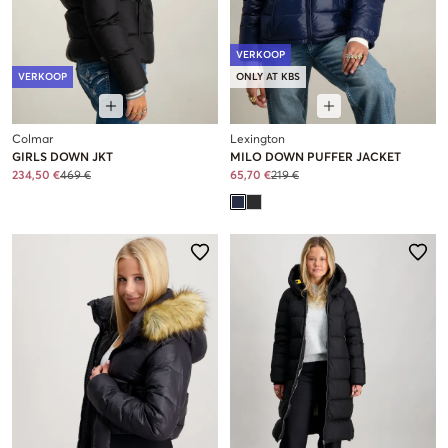
VERKOOP
VERKOOP
ONLY AT KBS
Colmar
Lexington
GIRLS DOWN JKT
MILO DOWN PUFFER JACKET
234,50 €
469 €
65,70 €
219 €