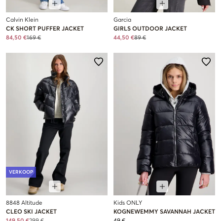
Calvin Klein
Garcia
CK SHORT PUFFER JACKET
GIRLS OUTDOOR JACKET
84,50 €
169 €
44,50 €
89 €
VERKOOP
8848 Altitude
Kids ONLY
CLEO SKI JACKET
KOGNEWEMMY SAVANNAH JACKET
149,50 €
299 €
49 €