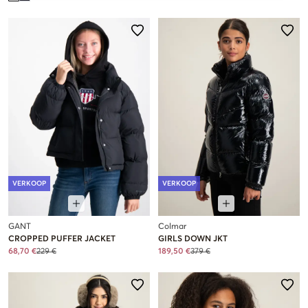
VERKOOP
VERKOOP
GANT
Colmar
CROPPED PUFFER JACKET
GIRLS DOWN JKT
68,70 €
229 €
189,50 €
379 €