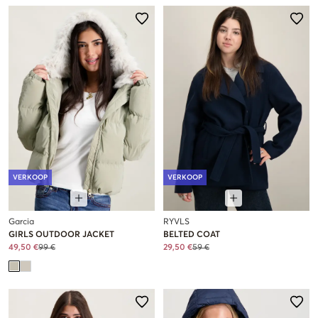
VERKOOP
VERKOOP
Garcia
RYVLS
GIRLS OUTDOOR JACKET
BELTED COAT
49,50 €
99 €
29,50 €
59 €