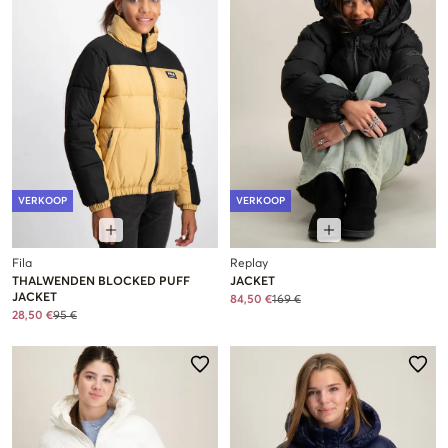
VERKOOP
VERKOOP
Fila
Replay
THALWENDEN BLOCKED PUFF
JACKET
JACKET
84,50 €
169 €
28,50 €
95 €