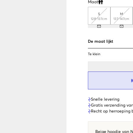
Maat
Clone modal
S
M
128-137cm
137-147cm
De maat lijkt
Te klein
Snelle levering
Gratis verzending va
Recht op herroeping
Beige hoodie van N