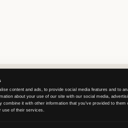
Market switcher
s
ise content and ads, to provide social media features and to an
rmation about your use of our site with our social media, advertis
 combine it with other information that you’ve provided to them o
 use of their services.
Netherlands
/
EUR