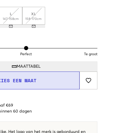
L
XL
147-158cm
158-170cm
Perfect
Te groot
MAATTABEL
KIES EEN MAAT
naf €69
 binnen 60 dagen
ike. Het logo van het merk is geborduurd en