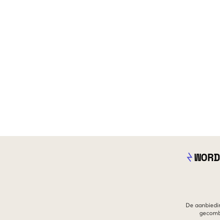
WORD
De aanbiedin
gecombi