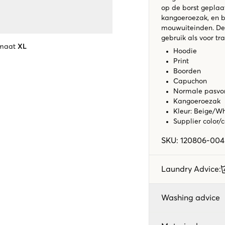
op de borst geplaa
kangoeroezak, en b
mouwuiteinden. Dez
gebruik als voor tr
 maat
XL
Hoodie
Print
Boorden
Capuchon
Normale pasv
Kangoeroezak
Kleur: Beige/W
Supplier color/
SKU
:
120806-004
Laundry Advice
:
Washing advice