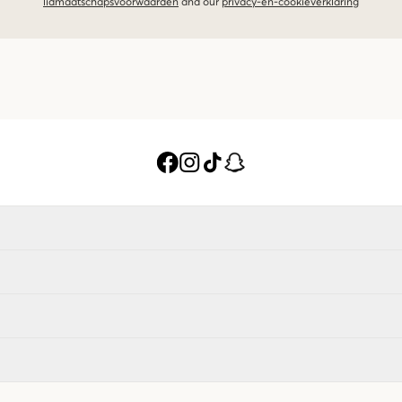
lidmaatschapsvoorwaarden
and our
privacy-en-cookieverklaring