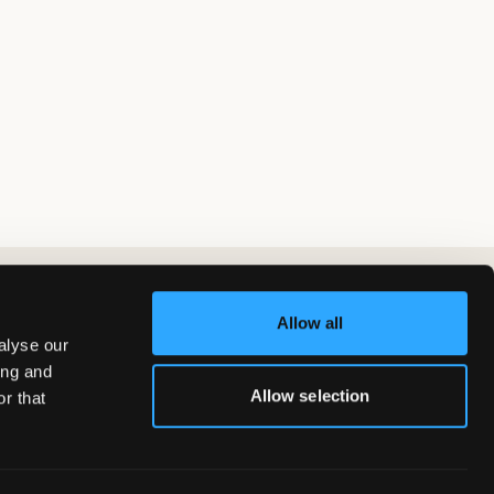
Allow all
alyse our
ing and
Allow selection
r that