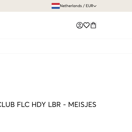
GRATIS VERZEN
Netherlands
/
EUR
Market switch
LUB FLC HDY LBR
-
MEISJES