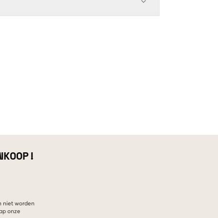
NKOOP!
n niet worden
hap onze