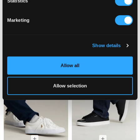
Statistics
VERKOOP
Marketing
Polo Ralph Lauren
Fila
BEDFORD SUEDE SNEAKER
KREATIX
135 €
32,50 €
65 €
Show details
Allow all
Allow selection