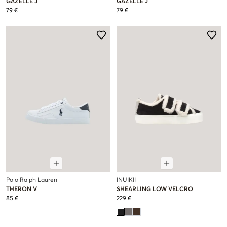
GAZELLE J
GAZELLE J
79 €
79 €
Polo Ralph Lauren
INUIKII
THERON V
SHEARLING LOW VELCRO
85 €
229 €