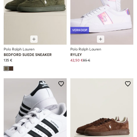
VERKOOP
Polo Ralph Lauren
Polo Ralph Lauren
BEDFORD SUEDE SNEAKER
RYLEY
135 €
42,50 €
85 €