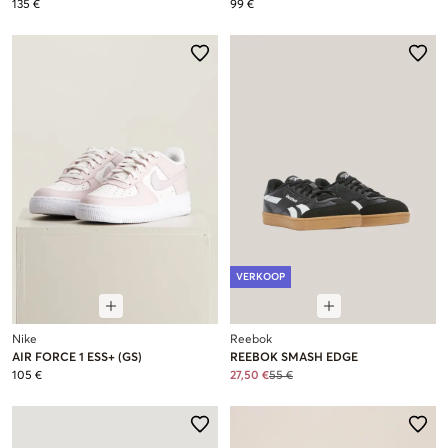
135 €
99 €
VERKOOP
Nike
Reebok
AIR FORCE 1 ESS+ (GS)
REEBOK SMASH EDGE
105 €
27,50 €
55 €