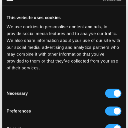
This website uses cookies
We use cookies to personalise content and ads, to
provide social media features and to analyse our traffic.
Adidas Originals
Polo Ralph Lauren
We also share information about your use of our site with
CAMPUS 00S J
BEDFORD SUEDE SNEAKER
our social media, advertising and analytics partners who
99 €
135 €
may combine it with other information that you’ve
provided to them or that they’ve collected from your use
of their services.
Consent
Necessary
Selection
Preferences