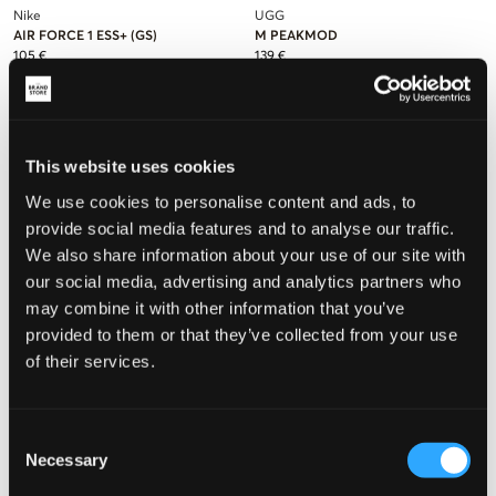
Nike
UGG
AIR FORCE 1 ESS+ (GS)
M PEAKMOD
105 €
139 €
This website uses cookies
We use cookies to personalise content and ads, to
provide social media features and to analyse our traffic.
We also share information about your use of our site with
our social media, advertising and analytics partners who
may combine it with other information that you’ve
provided to them or that they’ve collected from your use
of their services.
VERKOOP
Consent
Necessary
MAGGIORE
UGG
Selection
M LOGO SLIPPERS
M PEAKMOD