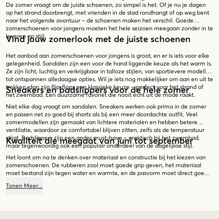
De zomer vraagt om de juiste schoenen, zo simpel is het. Of je nu je dagen
op het strand doorbrengt, met vrienden in de stad rondhangt of op weg bent
naar het volgende avontuur – de schoenen maken het verschil. Goede
zomerschoenen voor jongens moeten het hele seizoen meegaan zonder in te
leveren op stijl.
Vind jouw zomerlook met de juiste schoenen
Het aanbod aan zomerschoenen voor jongens is groot, en er is iets voor elke
gelegenheid. Sandalen zijn een voor de hand liggende keuze als het warm is.
Ze zijn licht, luchtig en verkrijgbaar in talloze stijlen, van sportievere modellen
tot ontspannen alledaagse opties. Wil je iets nog makkelijker om aan en uit te
trekken, dan zijn flip-flops een klassieke keuze – perfect voor het strand of
Sneakers en badslippers voor de hele zomer
het zwembad. Een duurzame favoriet die nooit echt uit de mode raakt.
Niet elke dag vraagt om sandalen. Sneakers werken ook prima in de zomer
en passen net zo goed bij shorts als bij een meer doordachte outfit. Veel
zomermodellen zijn gemaakt van lichtere materialen en hebben betere
ventilatie, waardoor ze comfortabel blijven zitten, zelfs als de temperatuur
stijgt. Badslippers zijn een ander must-have – praktisch bij het zwembad,
Kwaliteit die meegaat van juni tot september
maar tegenwoordig ook een populair onderdeel van de dagelijkse stijl.
Het loont om na te denken over materiaal en constructie bij het kiezen van
zomerschoenen. De rubberen zool moet goede grip geven, het materiaal
moet bestand zijn tegen water en warmte, en de pasvorm moet direct goed
voelen zonder lange inlooptijd. Kies je het juiste paar, dan hoef je de hele
Tonen
Meer
...
zomer geen concessies te doen. Bij Kids Brand Store vind je een zorgvuldig
samengesteld assortiment aan zomerschoenen voor jongens van merken die
we echt vertrouwen. Bekijk ons aanbod en vind jouw volgende paar.