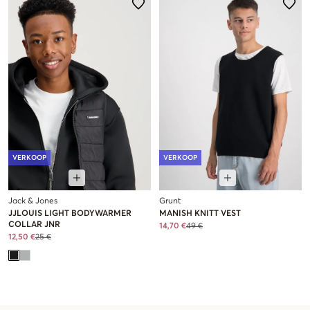
VERKOOP
VERKOOP
Jack & Jones
Grunt
JJLOUIS LIGHT BODYWARMER
MANISH KNITT VEST
COLLAR JNR
14,70 €
49 €
12,50 €
25 €