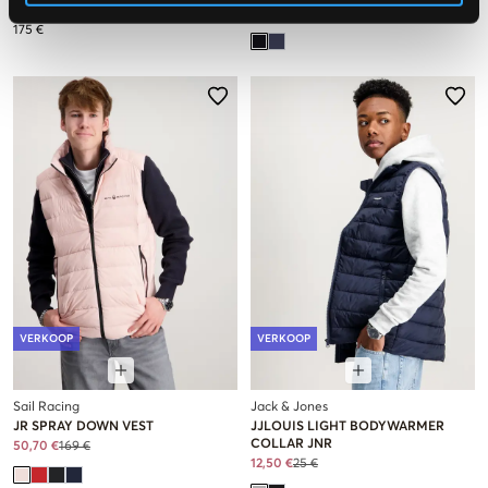
VEST
89 €
175 €
VERKOOP
VERKOOP
Sail Racing
Jack & Jones
JR SPRAY DOWN VEST
JJLOUIS LIGHT BODYWARMER
COLLAR JNR
50,70 €
169 €
12,50 €
25 €