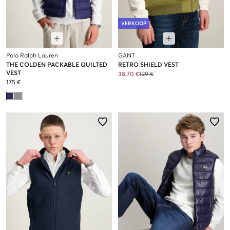
VERKOOP
Polo Ralph Lauren
GANT
THE COLDEN PACKABLE QUILTED
RETRO SHIELD VEST
VEST
38,70 €
129 €
175 €